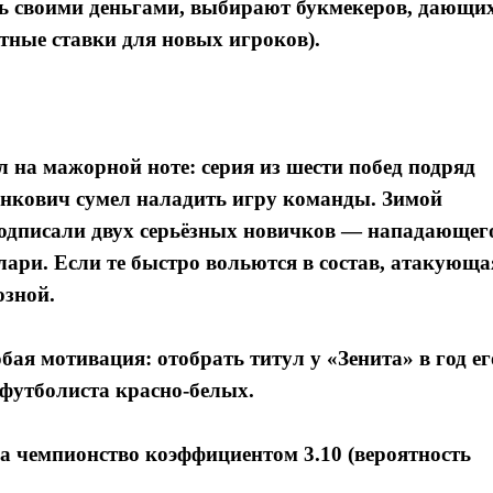
вать своими деньгами, выбирают букмекеров, дающи
тные ставки для новых игроков).
 на мажорной ноте: серия из шести побед подряд
анкович сумел наладить игру команды. Зимой
подписали двух серьёзных новичков — нападающег
ри. Если те быстро вольются в состав, атакующа
озной.
обая мотивация: отобрать титул у «Зенита» в год ег
футболиста красно-белых.
 чемпионство коэффициентом 3.10 (вероятность