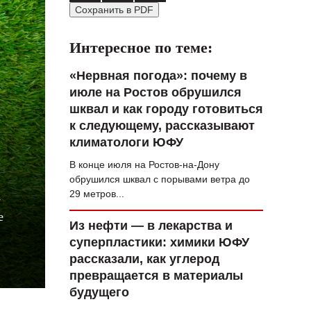
Сохранить в PDF
ВОПРОС НЕДЕЛИ
ПРЕМЬЕРА
Интересное по теме:
ТАМ И ТУТ
«Нервная погода»: почему в
июле на Ростов обрушился
СТИЛЬ ЖИЗНИ
шквал и как городу готовиться
ХАЙП
к следующему, рассказывают
климатологи ЮФУ
ЧЕЛОВЕК ОСОБЕННЫЙ
В конце июля на Ростов-на-Дону
КУЛЬТ ЕДЫ
обрушился шквал с порывами ветра до
29 метров...
у
АФИША
е
Из нефти — в лекарства и
ЖУРНАЛ
суперпластики: химики ЮФУ
рассказали, как углерод
превращается в материалы
будущего