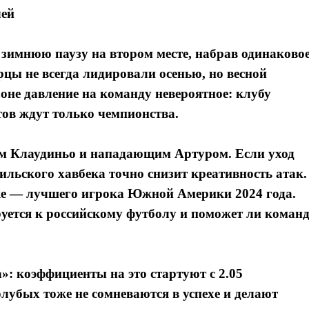
лей
 зимнюю паузу на втором месте, набрав одинаково
цы не всегда лидировали осенью, но весной
зоне давление на команду невероятное: клубу
стов ждут только чемпионства.
ом Клаудиньо и нападающим Артуром. Если уход
зильского хавбека точно снизит креативность атак.
ке — лучшего игрока Южной Америки 2024 года.
руется к российскому футболу и поможет ли команд
»: коэффициенты на это стартуют с 2.05
олубых тоже не сомневаются в успехе и делают