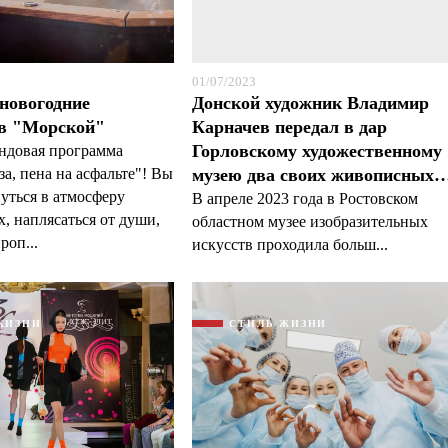
01/07/2023
новогодние
Донской художник Владимир
 в "Морской"
Карначев передал в дар
Горловскому художественному
рендовая программа
а, пена на асфальте"! Вы
музею два своих живописных
уться в атмосферу
В апреле 2023 года в Ростовском
, наплясаться от души,
областном музее изобразительных
роп...
искусств проходила больш...
ЖИЗНИ
СТИЛЬ ЖИЗНИ