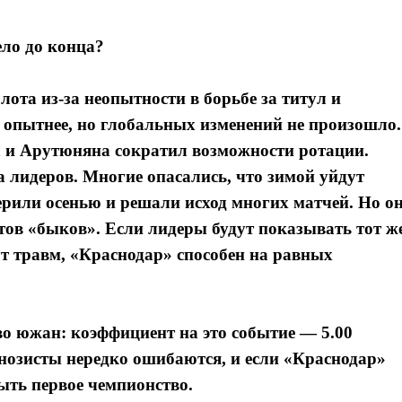
ело до конца?
лота из-за неопытности в борьбе за титул и
л опытнее, но глобальных изменений не произошло.
а и Арутюняна сократил возможности ротации.
а лидеров. Многие опасались, что зимой уйдут
рили осенью и решали исход многих матчей. Но о
атов «быков». Если лидеры будут показывать тот ж
гут травм, «Краснодар» способен на равных
во южан: коэффициент на это событие — 5.00
гнозисты нередко ошибаются, и если «Краснодар»
быть первое чемпионство.