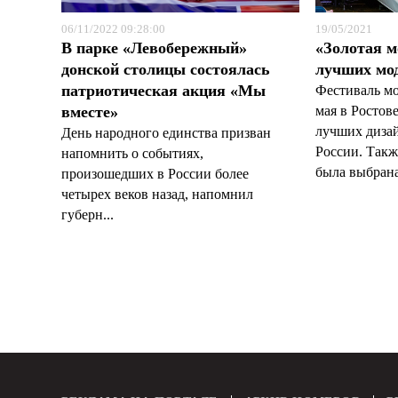
06/11/2022 09:28:00
19/05/2021
В парке «Левобережный»
«Золотая м
донской столицы состоялась
лучших мо
патриотическая акция «Мы
Фестиваль мо
вместе»
мая в Ростов
лучших диза
День народного единства призван
России. Такж
напомнить о событиях,
была выбрана
произошедших в России более
четырех веков назад, напомнил
губерн...