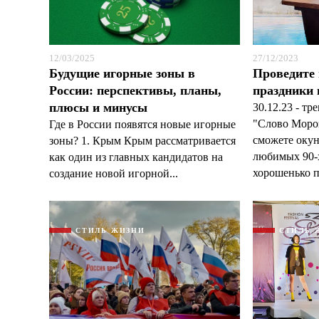
12/03/2025
27/12/2023
Будущие игорные зоны в
Проведите 
России: перспективы, планы,
праздники
плюсы и минусы
30.12.23 - т
"Слово Мороз
Где в России появятся новые игорные
сможете окун
зоны? 1. Крым Крым рассматривается
любимых 90-х
как один из главных кандидатов на
хорошенько п
создание новой игорной...
СТИЛЬ ЖИЗНИ
СТИЛЬ 