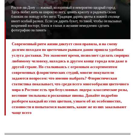
Ростов-на-Дону — южный, колоритный и невероятно щедрый город.
Здесь любят жить на широкую ногу, ценить красоту и радовать своих
ЖУРНАЛ
близких по поводу и без него. Традиция дарить цветы в южной столице
имеет особый размах. Если уж дарить букет, то такой, чтобы он вызывал
искренний восторг, блеск в глазах и желание немедленно сделать
фотографию на память
Современный ритм жизни диктует свои правила, и на смену
долгим походам по цветочным рынкам давно пришла удобная
услуга доставки. Это экономит время, позволяет сделать сюрприз
любимому человеку, находясь в другом конце города или даже в
другой стране. Но сталкиваясь с огромным ассортиментом
современных флористических студий, многие покупатели
задаются вопросом: что именно выбрать? Флористическая
статистика показывает, что среди всего многообразия цветочного
мира в Ростове есть три безусловных лидера: классические розы,
весенние тюльпаны и роскошные пионы. Давайте подробно
разберем каждый из этих цветков, узнаем об их особенностях,
сезонности и попытаемся выяснить, какие же из них заказывают
чаще всего