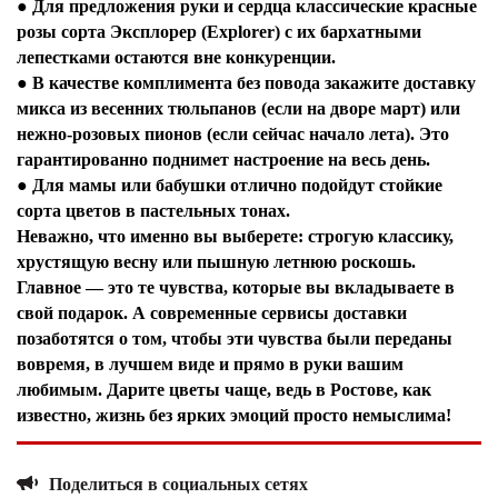
● Для предложения руки и сердца классические красные
розы сорта Эксплорер (Explorer) с их бархатными
лепестками остаются вне конкуренции.
● В качестве комплимента без повода закажите доставку
микса из весенних тюльпанов (если на дворе март) или
нежно-розовых пионов (если сейчас начало лета). Это
гарантированно поднимет настроение на весь день.
● Для мамы или бабушки отлично подойдут стойкие
сорта цветов в пастельных тонах.
Неважно, что именно вы выберете: строгую классику,
хрустящую весну или пышную летнюю роскошь.
Главное — это те чувства, которые вы вкладываете в
свой подарок. А современные сервисы доставки
позаботятся о том, чтобы эти чувства были переданы
вовремя, в лучшем виде и прямо в руки вашим
любимым. Дарите цветы чаще, ведь в Ростове, как
Я согласен с
политикой конфиденциальности и
известно, жизнь без ярких эмоций просто немыслима!
защиты информации*
Я согласен с
политикой конфиденциальности и
защиты информации*
Поделиться в социальных сетях