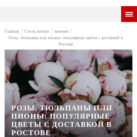
ГОРОДСКОЙ ПОРТАЛ
Главная
Стиль жизни
мнения
Розы, тюльпаны или пионы: популярные цветы с доставкой в
НОВОСТИ
Ростове
ВОПРОС НЕДЕЛИ
ПРЕМЬЕРА
ТАМ И ТУТ
СТИЛЬ ЖИЗНИ
ХАЙП
РОЗЫ, ТЮЛЬПАНЫ ИЛИ
ЧЕЛОВЕК ОСОБЕННЫЙ
ПИОНЫ: ПОПУЛЯРНЫЕ
ЦВЕТЫ С ДОСТАВКОЙ В
КУЛЬТ ЕДЫ
РОСТОВЕ
АФИША