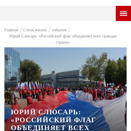
ГОРОДСКОЙ ПОРТАЛ
Главная
Стиль жизни
события
Юрий Слюсарь: «Российский флаг объединяет всех граждан
НОВОСТИ
страны»
ВОПРОС НЕДЕЛИ
ПРЕМЬЕРА
ТАМ И ТУТ
СТИЛЬ ЖИЗНИ
ХАЙП
ЧЕЛОВЕК ОСОБЕННЫЙ
ЮРИЙ СЛЮСАРЬ:
«РОССИЙСКИЙ ФЛАГ
КУЛЬТ ЕДЫ
ОБЪЕДИНЯЕТ ВСЕХ
АФИША