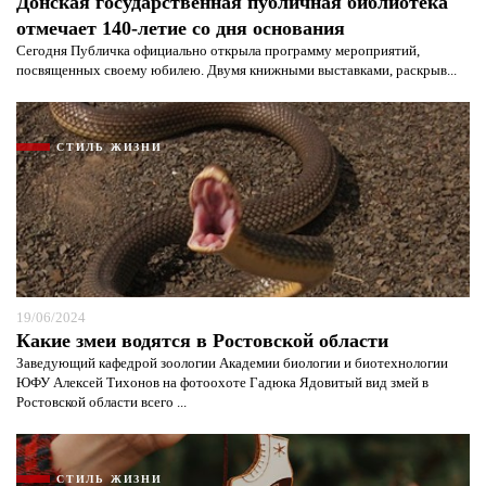
Донская государственная публичная библиотека
отмечает 140-летие со дня основания
Сегодня Публичка официально открыла программу мероприятий,
посвященных своему юбилею. Двумя книжными выставками, раскрыв...
СТИЛЬ ЖИЗНИ
19/06/2024
Я согласен с
политикой конфиденциальности и
Какие змеи водятся в Ростовской области
защиты информации*
Я согласен с
политикой конфиденциальности и
защиты информации*
Заведующий кафедрой зоологии Академии биологии и биотехнологии
ЮФУ Алексей Тихонов на фотоохоте Гадюка Ядовитый вид змей в
Ростовской области всего ...
СТИЛЬ ЖИЗНИ