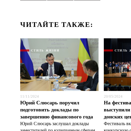
ЧИТАЙТЕ ТАКЖЕ:
СТИЛЬ ЖИЗНИ
СТИЛЬ 
11/11/2024
20/05/2024
Юрий Слюсарь поручил
На фестива
подготовить доклады по
выступили
завершению финансового года
донских це
Юрий Слюсарь заслушал доклады
Фестиваль вк
заместителей по курируемым сферам,
конкурсную 