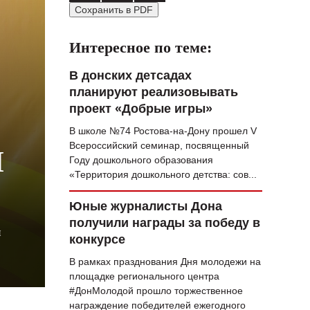
Сохранить в PDF
ВОПРОС НЕДЕЛИ
ПРЕМЬЕРА
Интересное по теме:
ТАМ И ТУТ
В донских детсадах
планируют реализовывать
СТИЛЬ ЖИЗНИ
проект «Добрые игры»
ХАЙП
В школе №74 Ростова-на-Дону прошел V
Всероссийский семинар, посвященный
ЧЕЛОВЕК ОСОБЕННЫЙ
Н
Году дошкольного образования
«Территория дошкольного детства: сов...
КУЛЬТ ЕДЫ
АФИША
Юные журналисты Дона
получили награды за победу в
и
ЖУРНАЛ
конкурсе
В рамках празднования Дня молодежи на
площадке регионального центра
#ДонМолодой прошло торжественное
награждение победителей ежегодного