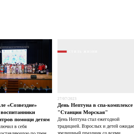
ЖИЗНИ
СТИЛЬ ЖИЗНИ
27/07/2023
ле «Созвездие»
День Нептуна в спа-комплексе
 воспитанники
"Станция Морская"
нтров помощи детям
День Нептуна стал ежегодной
традицией. Взрослых и детей ожида
лючил в себя
зрелищный праздник со всеми
составляющую по трем