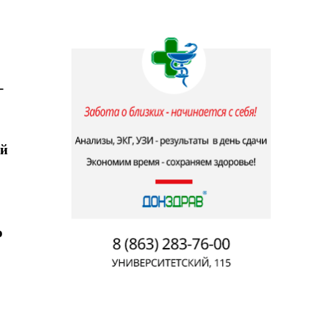
-
ей
ю