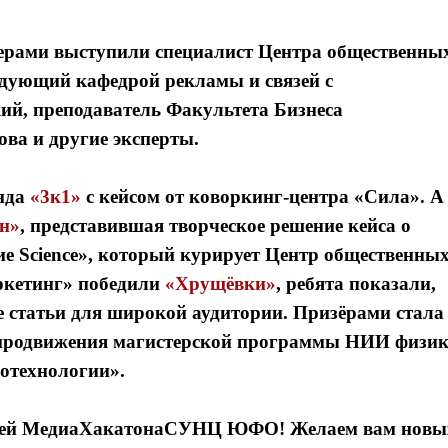
ерами выступили специалист Центра общественны
едующий кафедрой рекламы и связей с
ий,
преподаватель Факультета Бизнеса
ова
и другие эксперты.
нда
«3к1»
с кейсом от коворкинг-центра «Сила». А
н»
, представившая творческое решение кейса о
е Science», который курирует Центр общественны
ркетинг» победили
«Хрущёвки»
, ребята показали,
 статьи для широкой аудитории. Призёрами стала
продвижения магистерской программы НИИ физи
отехнологии».
телей МедиаХакатонаСУНЦ ЮФО! Желаем вам новы