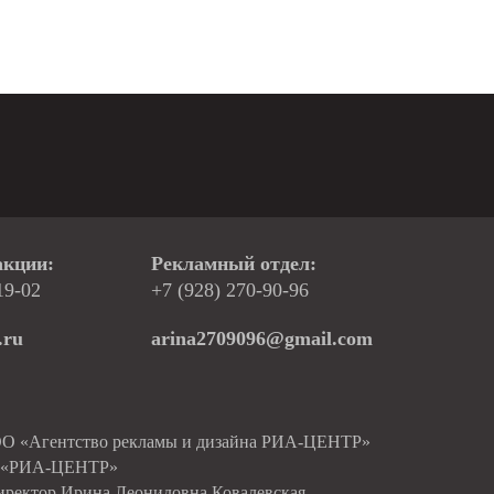
акции:
Рекламный отдел:
19-02
+7 (928) 270-90-96
.ru
arina2709096@gmail.com
ОО «Агентство рекламы и дизайна РИА-ЦЕНТР»
О «РИА-ЦЕНТР»
иректор Ирина Леонидовна Ковалевская