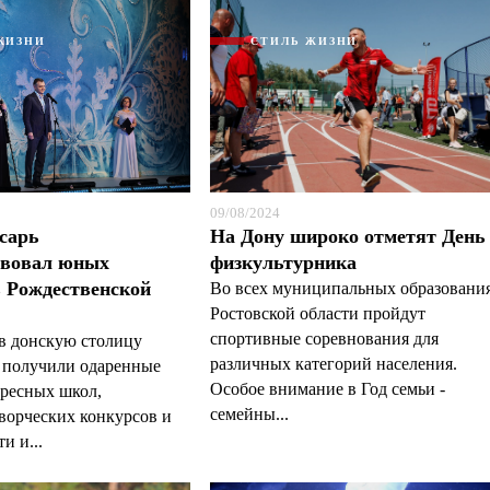
ЖИЗНИ
СТИЛЬ ЖИЗНИ
09/08/2024
сарь
На Дону широко отметят День
Я согласен с
Я согласен с
политикой конфиденциальности и защиты информации
политикой конфиденциальности и защиты информации
твовал юных
физкультурника
 Рождественской
Во всех муниципальных образовани
Ростовской области пройдут
спортивные соревнования для
в донскую столицу
различных категорий населения.
 получили одаренные
Особое внимание в Год семьи -
ресных школ,
семейны...
ворческих конкурсов и
и и...