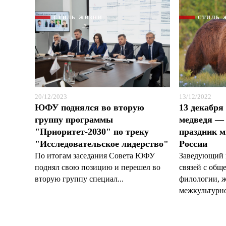
СТИЛЬ ЖИЗНИ
СТИЛЬ 
20/12/2023
13/12/2022
ЮФУ поднялся во вторую
13 декабря
группу программы
медведя —
"Приоритет-2030" по треку
праздник м
"Исследовательское лидерство"
России
По итогам заседания Совета ЮФУ
Заведующий 
поднял свою позицию и перешел во
связей с общ
вторую группу специал...
филологии, 
межкультурно