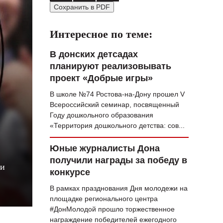
Сохранить в PDF
ВОПРОС НЕДЕЛИ
ПРЕМЬЕРА
Интересное по теме:
ТАМ И ТУТ
В донских детсадах
планируют реализовывать
СТИЛЬ ЖИЗНИ
проект «Добрые игры»
ХАЙП
В школе №74 Ростова-на-Дону прошел V
Всероссийский семинар, посвященный
ЧЕЛОВЕК ОСОБЕННЫЙ
Году дошкольного образования
«Территория дошкольного детства: сов...
КУЛЬТ ЕДЫ
АФИША
Юные журналисты Дона
получили награды за победу в
ни
ЖУРНАЛ
конкурсе
В рамках празднования Дня молодежи на
площадке регионального центра
#ДонМолодой прошло торжественное
награждение победителей ежегодного