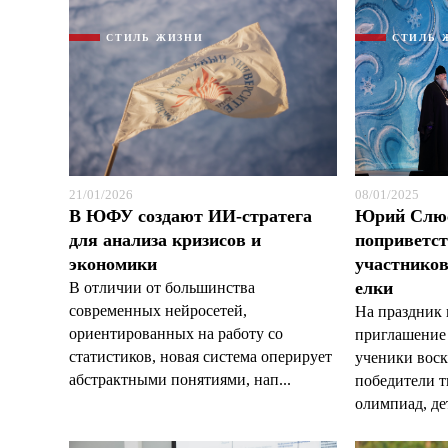
СТИЛЬ ЖИЗНИ
СТИЛЬ 
21/01/2026
08/01/2025
В ЮФУ создают ИИ-стратега
Юрий Слю
для анализа кризисов и
поприветс
экономики
участников
елки
В отличии от большинства
современных нейросетей,
На праздник 
ориентированных на работу со
приглашение
статистиков, новая система оперирует
ученики воск
абстрактными понятиями, нап...
победители т
олимпиад, дет