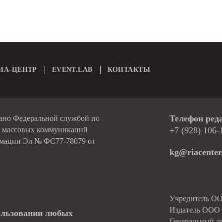
ИА-ЦЕНТР
EVENT.LAB
КОНТАКТЫ
Телефон ред
вано Федеральной службой по
и массовых коммуникаций
+7 (928) 106-
рмации Эл № ФС77-78079 от
kg@riacenter
Учредитель О
Издатель ОО
ользовании любых
Генеральный д