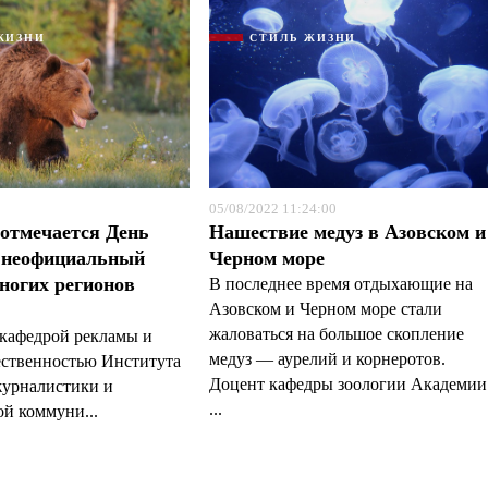
ЖИЗНИ
СТИЛЬ ЖИЗНИ
05/08/2022 11:24:00
 отмечается День
Нашествие медуз в Азовском и
 неофициальный
Черном море
ногих регионов
В последнее время отдыхающие на
Азовском и Черном море стали
жаловаться на большое скопление
кафедрой рекламы и
медуз — аурелий и корнеротов.
ественностью Института
Доцент кафедры зоологии Академии
журналистики и
...
й коммуни...