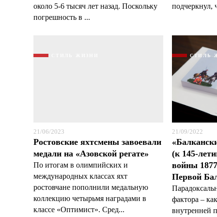
около 5-6 тысяч лет назад. Поскольку
подчеркнул, ч
погрешность в ...
СТИЛЬ ЖИЗНИ
СТИЛЬ 
21/06/2023
21/09/2022
Ростовские яхтсмены завоевали
«Балканск
медали на «Азовской регате»
(к 145-лет
войны 1877
По итогам в олимпийских и
международных классах яхт
Первой Ба
ростовчане пополнили медальную
Парадоксальн
коллекцию четырьмя наградами в
фактора – ка
классе «Оптимист». Сред...
внутренней п