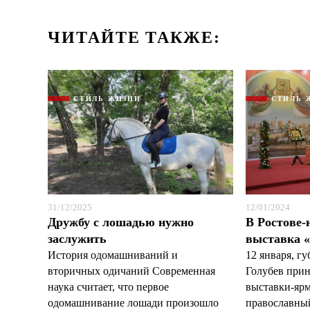
ЧИТАЙТЕ ТАКЖЕ:
СТИЛЬ ЖИЗНИ
СТИЛЬ 
31/12/2025
12/01/2024
Дружбу с лошадью нужно
В Ростове-
заслужить
выставка 
История одомашниваний и
12 января, г
вторичных одичаний Современная
Голубев прин
наука считает, что первое
выставки-яр
одомашнивание лошади произошло
православный