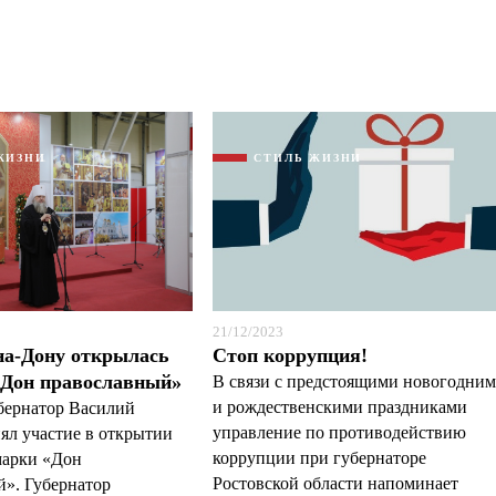
ЖИЗНИ
СТИЛЬ ЖИЗНИ
21/12/2023
на-Дону открылась
Стоп коррупция!
«Дон православный»
В связи с предстоящими новогодни
и рождественскими праздниками
убернатор Василий
управление по противодействию
ял участие в открытии
коррупции при губернаторе
марки «Дон
Ростовской области напоминает
». Губернатор