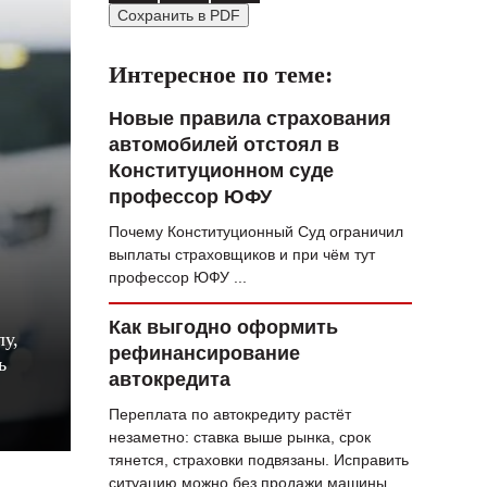
Сохранить в PDF
ВОПРОС НЕДЕЛИ
ПРЕМЬЕРА
Интересное по теме:
ТАМ И ТУТ
Новые правила страхования
автомобилей отстоял в
СТИЛЬ ЖИЗНИ
Конституционном суде
ХАЙП
профессор ЮФУ
Почему Конституционный Суд ограничил
ЧЕЛОВЕК ОСОБЕННЫЙ
выплаты страховщиков и при чём тут
КУЛЬТ ЕДЫ
профессор ЮФУ ...
АФИША
Как выгодно оформить
у,
рефинансирование
ь
ЖУРНАЛ
автокредита
Переплата по автокредиту растёт
незаметно: ставка выше рынка, срок
тянется, страховки подвязаны. Исправить
ситуацию можно без продажи машины...