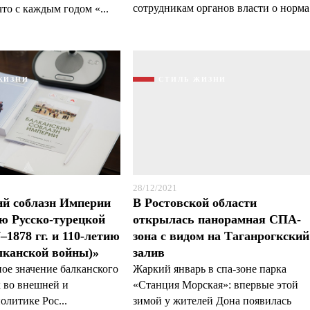
сотрудникам органов власти о норма.
то с каждым годом «...
ЖИЗНИ
СТИЛЬ ЖИЗНИ
28/12/2021
ий соблазн Империи
В Ростовской области
ию Русско-турецкой
открылась панорамная СПА-
–1878 гг. и 110-летию
зона с видом на Таганрогкский
лканской войны)»
залив
ое значение балканского
Жаркий январь в спа-зоне парка
к во внешней и
«Станция Морская»: впервые этой
олитике Рос...
зимой у жителей Дона появилась