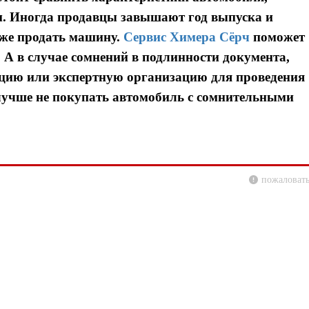
. Иногда продавцы завышают год выпуска и
оже продать машину.
Сервис Химера Сёрч
поможет
А в случае сомнений в подлинности документа,
кцию или экспертную организацию для проведения
 лучше не покупать автомобиль с сомнительными
Я согласен с
Я согласен с
политикой конфиденциальности и защиты информации
политикой конфиденциальности и защиты информации
пожаловать