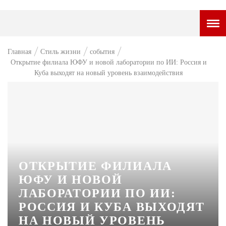
ГОРОДСКОЙ ПОРТАЛ
Главная
Стиль жизни
события
Открытие филиала ЮФУ и новой лаборатории по ИИ: Россия и
НОВОСТИ
Куба выходят на новый уровень взаимодействия
ВОПРОС НЕДЕЛИ
ПРЕМЬЕРА
ТАМ И ТУТ
СТИЛЬ ЖИЗНИ
ОТКРЫТИЕ ФИЛИАЛА
ХАЙП
ЮФУ И НОВОЙ
ЧЕЛОВЕК ОСОБЕННЫЙ
ЛАБОРАТОРИИ ПО ИИ:
РОССИЯ И КУБА ВЫХОДЯТ
КУЛЬТ ЕДЫ
НА НОВЫЙ УРОВЕНЬ
АФИША