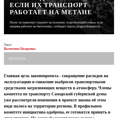
ЕСЛИ ИХ ТРАНСПОРТ
РАБОТАЕТ НА МЕТАНЕ
ЖУРНАЛ
Налог на транспорт сократят на половину существующей ставки, если
машина работает на биотопливе, сообщает портал progorodsamara.ru.
Текст:
Валентина Назаренко
20/02/2020
Главная цель законопроекта - сокращение расходов на
эксплуатацию и снижение выбросов транспортными
средствами загрязняющих веществ в атмосферу. Члены
комитета по транспорту Самарской губернской думы
уже рассмотрели изменения в проекте закона об этом
виде налога на территории региона. В профильном
комитете инициатива одобрена, ее готовятся принять в