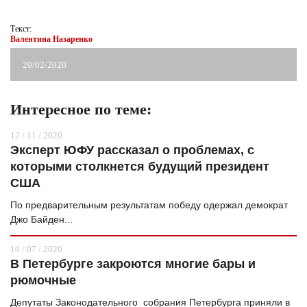
Текст:
Валентина Назаренко
20/02/2020
Я согласен с
политикой конфиденциальности и
защиты информации*
Я согласен с
политикой конфиденциальности и
Интересное по теме:
защиты информации*
12 / 11 / 2020
Эксперт ЮФУ рассказал о проблемах, с
которыми столкнется будущий президент
США
По предварительным результатам победу одержал демократ
Джо Байден...
10 / 07 / 2020
В Петербурге закроются многие бары и
рюмочные
Депутаты Законодательного собрания Петербурга приняли в