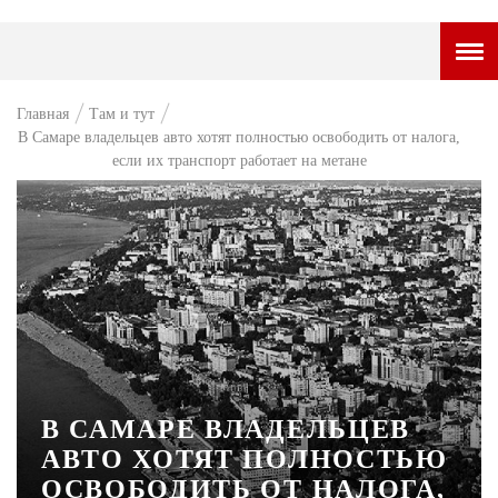
ГОРОДСКОЙ ПОРТАЛ
Главная
Там и тут
В Самаре владельцев авто хотят полностью освободить от налога,
НОВОСТИ
если их транспорт работает на метане
ВОПРОС НЕДЕЛИ
ПРЕМЬЕРА
ТАМ И ТУТ
СТИЛЬ ЖИЗНИ
ХАЙП
ЧЕЛОВЕК ОСОБЕННЫЙ
В САМАРЕ ВЛАДЕЛЬЦЕВ
АВТО ХОТЯТ ПОЛНОСТЬЮ
КУЛЬТ ЕДЫ
ОСВОБОДИТЬ ОТ НАЛОГА,
АФИША