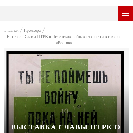
ГОРОДСКОЙ ПОРТАЛ
Главная
Премьера
Выставка Славы ПТРК о Чеченских войнах откроется в галерее
НОВОСТИ
«Ростов»
ВОПРОС НЕДЕЛИ
ПРЕМЬЕРА
ТАМ И ТУТ
СТИЛЬ ЖИЗНИ
ХАЙП
ЧЕЛОВЕК ОСОБЕННЫЙ
КУЛЬТ ЕДЫ
ВЫСТАВКА СЛАВЫ ПТРК О
АФИША