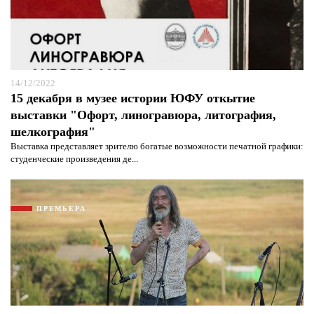
14/12/2022
15 декабря в музее истории ЮФУ откытие
выставки "Офорт, линогравюра, литография,
шелкография"
Выставка представляет зрителю богатые возможности печатной графики:
студенческие произведения де...
ПРЕМЬЕРА
Я согласен с
политикой конфиденциальности и
защиты информации*
Я согласен с
политикой конфиденциальности и
защиты информации*