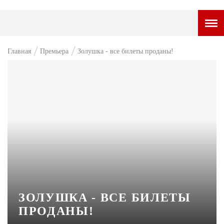
ГОРОДСКОЙ ПОРТАЛ
Главная
Премьера
Золушка - все билеты проданы!
НОВОСТИ
ВОПРОС НЕДЕЛИ
ПРЕМЬЕРА
ТАМ И ТУТ
СТИЛЬ ЖИЗНИ
ХАЙП
ЧЕЛОВЕК ОСОБЕННЫЙ
ЗОЛУШКА - ВСЕ БИЛЕТЫ
КУЛЬТ ЕДЫ
ПРОДАНЫ!
АФИША