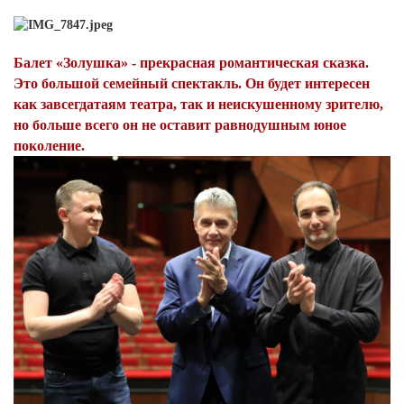
Балет «Золушка» - прекрасная романтическая сказка.
Это большой семейный спектакль. Он будет интересен
как завсегдатаям театра, так и неискушенному зрителю,
Я согласен с
политикой конфиденциальности и
но больше всего он не оставит равнодушным юное
защиты информации*
Я согласен с
политикой конфиденциальности и
защиты информации*
поколение.