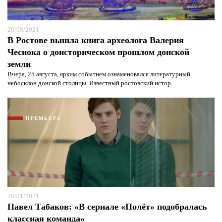
26/08/2021
В Ростове вышла книга археолога Валерия
Чеснока о доисторическом прошлом донской
земли
Вчера, 25 августа, ярким событием ознаменовался литературный
небосклон донской столицы. Известный ростовский истор...
Я согласен с
политикой конфиденциальности и
защиты информации*
Я согласен с
политикой конфиденциальности и
ПРЕМЬЕРА
защиты информации*
20/01/2021
Павел Табаков: «В сериале «Полёт» подобралась
классная команда»