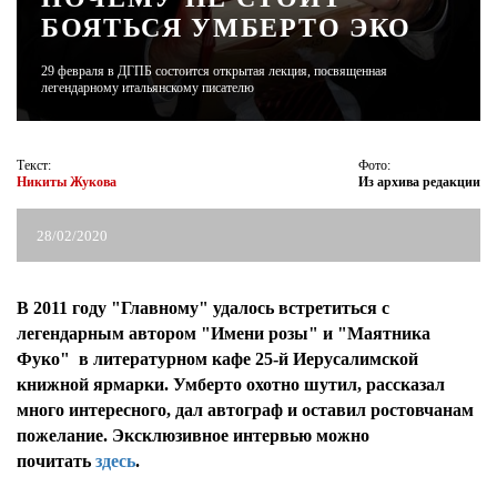
БОЯТЬСЯ УМБЕРТО ЭКО
ЖУРНАЛ
29 февраля в ДГПБ состоится открытая лекция, посвященная
легендарному итальянскому писателю
Текст:
Фото:
Никиты Жукова
Из архива редакции
28/02/2020
В 2011 году "Главному" удалось встретиться с
легендарным автором "Имени розы" и "Маятника
Фуко" в литературном кафе 25-й Иерусалимской
книжной ярмарки. Умберто охотно шутил, рассказал
много интересного, дал автограф и оставил ростовчанам
пожелание. Эксклюзивное интервью можно
почитать
здесь
.