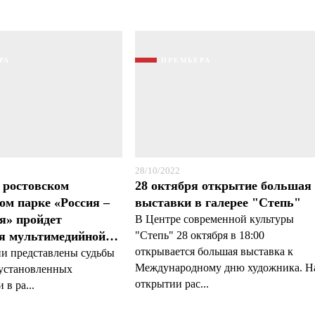
Я согласен с
Я согласен с
политикой конфиденциальности и защиты информации
политикой конфиденциальности и защиты информации
РА
ПРЕМЬЕРА
28/10/2022
в ростовском
28 октября открытие большая
ом парке «Россия –
выставки в галерее "Степь"
я» пройдет
В Центре современной культуры
ия мультимедийной…
"Степь" 28 октября в 18:00
открывается большая выставка к
и представлены судьбы
Международному дню художника. Н
 установленных
открытии рас...
в ра...