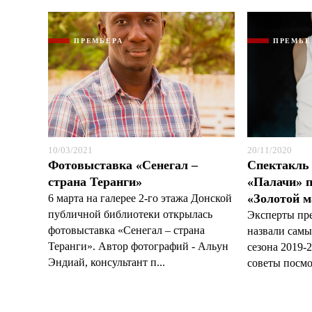
ПРЕМЬЕРА
ПРЕМЬЕ
10/03/2021
20/11/2020
Фотовыставка «Сенегал –
Спектакль 
страна Теранги»
«Палачи» п
«Золотой м
6 марта на галерее 2-го этажа Донской
публичной библиотеки открылась
Эксперты пре
фотовыставка «Сенегал – страна
назвали сам
Теранги». Автор фотографий - Альун
сезона 2019-
Эндиай, консультант п...
советы посмот