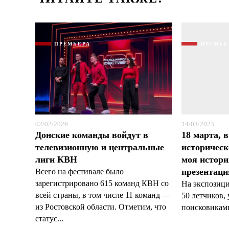
ПРЕМЬЕРА
ПРЕМЬЕ
02/02/2026
14/03/2023
Донские команды войдут в
18 марта, 
телевизионную и центральные
историческ
лиги КВН
моя истори
презентац
Всего на фестивале было
зарегистрировано 615 команд КВН со
На экспозици
всей страны, в том числе 11 команд —
50 летчиков,
из Ростовской области. Отметим, что
поисковиками 
статус...