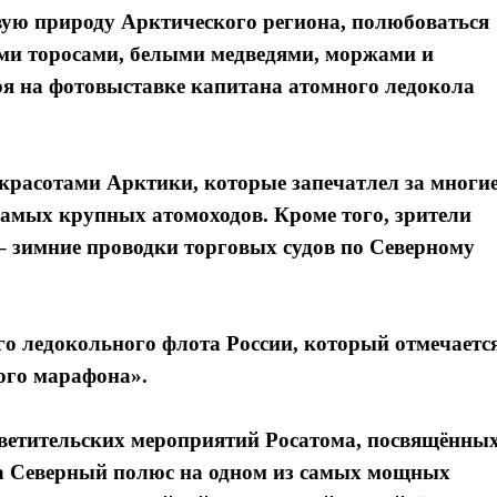
ую природу Арктического региона, полюбоваться
ми торосами, белыми медведями, моржами и
ря на фотовыставке капитана атомного ледокола
 красотами Арктики, которые запечатлел за многи
самых крупных атомоходов. Кроме того, зрители
– зимние проводки торговых судов по Северному
о ледокольного флота России, который отмечаетс
кого марафона».
светительских мероприятий Росатома, посвящённы
на Северный полюс на одном из самых мощных