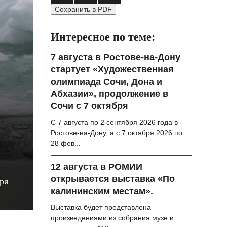
Сохранить в PDF
ВОПРОС НЕДЕЛИ
ПРЕМЬЕРА
Интересное по теме:
ТАМ И ТУТ
7 августа в Ростове-на-Дону
стартует «Художественная
СТИЛЬ ЖИЗНИ
олимпиада Сочи, Дона и
ХАЙП
Абхазии», продолжение в
Сочи с 7 октября
ЧЕЛОВЕК ОСОБЕННЫЙ
С 7 августа по 2 сентября 2026 года в
КУЛЬТ ЕДЫ
Ростове-на-Дону, а с 7 октября 2026 по
28 фев...
АФИША
12 августа в РОМИИ
ЖУРНАЛ
открывается выставка «По
ря
калининским местам».
Выставка будет представлена
произведениями из собрания музе и