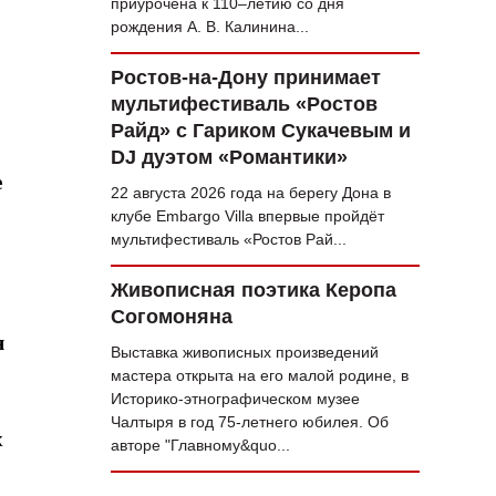
приурочена к 110–летию со дня
рождения А. В. Калинина...
Ростов-на-Дону принимает
мультифестиваль «Ростов
Райд» с Гариком Сукачевым и
DJ дуэтом «Романтики»
е
22 августа 2026 года на берегу Дона в
клубе Embargo Villa впервые пройдёт
мультифестиваль «Ростов Рай...
Живописная поэтика Керопа
Согомоняна
я
Выставка живописных произведений
мастера открыта на его малой родине, в
Историко-этнографическом музее
Чалтыря в год 75‑летнего юбилея. Об
х
авторе "Главному&quo...