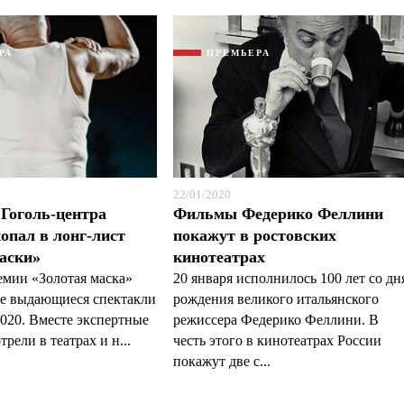
РА
ПРЕМЬЕРА
22/01/2020
Гоголь-центра
Фильмы Федерико Феллини
опал в лонг-лист
покажут в ростовских
аски»
кинотеатрах
мии «Золотая маска»
20 января исполнилось 100 лет со дн
ые выдающиеся спектакли
рождения великого итальянского
2020. Вместе экспертные
режиссера Федерико Феллини. В
рели в театрах и н...
честь этого в кинотеатрах России
покажут две с...