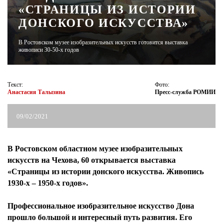
«СТРАНИЦЫ ИЗ ИСТОРИИ
ДОНСКОГО ИСКУССТВА»
ЖУРНАЛ
В Ростовском музее изобразительных искусств готовится выставка
живописи 30-50-х годов
Текст:
Фото:
Анастасия Талызина
Пресс-служба РОМИИ
09/02/2021
В Ростовском областном музее изобразительных
искусств на Чехова, 60 открывается выставка
«Страницы из истории донского искусства. Живопись
1930-х – 1950-х годов».
Профессиональное изобразительное искусство Дона
прошло большой и интересный путь развития. Его