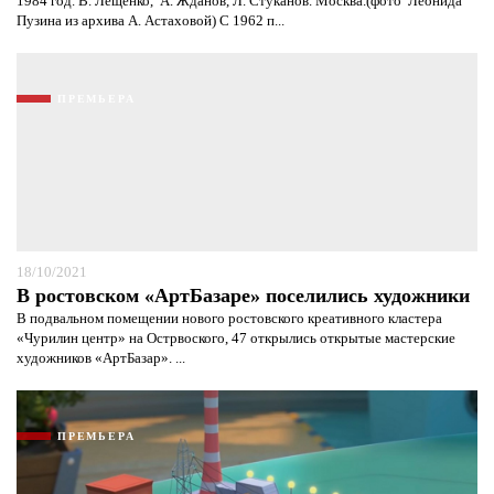
1984 год. В. Лещенко, А. Жданов, Л. Стуканов. Москва.(фото Леонида
Пузина из архива А. Астаховой) С 1962 п...
ПРЕМЬЕРА
18/10/2021
В ростовском «АртБазаре» поселились художники
Я согласен с
политикой конфиденциальности и
В подвальном помещении нового ростовского креативного кластера
защиты информации*
Я согласен с
политикой конфиденциальности и
«Чурилин центр» на Острвоского, 47 открылись открытые мастерские
защиты информации*
художников «АртБазар». ...
ПРЕМЬЕРА