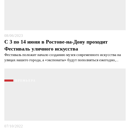
08/06/2023
С 3 по 14 июня в Ростове-на-Дону проходит
Фестиваль уличного искусства
Фестиваль положит начало созданию музея современного искусства на
улицах нашего города, а «экспонаты» будут пополняться ежегодно,...
Я согласен с
политикой конфиденциальности и
защиты информации*
Я согласен с
политикой конфиденциальности и
защиты информации*
ПРЕМЬЕРА
07/10/2022