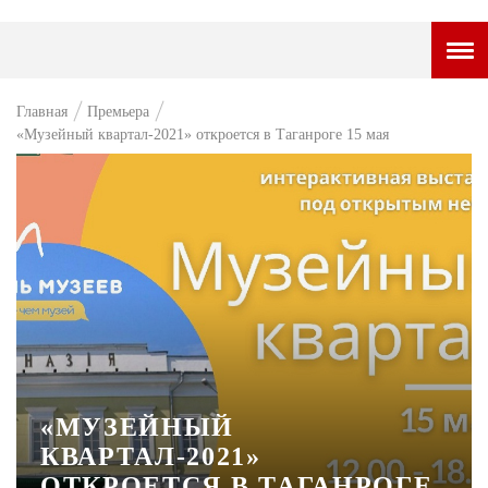
ГОРОДСКОЙ ПОРТАЛ
Главная
Премьера
«Музейный квартал-2021» откроется в Таганроге 15 мая
НОВОСТИ
ВОПРОС НЕДЕЛИ
ПРЕМЬЕРА
ТАМ И ТУТ
СТИЛЬ ЖИЗНИ
ХАЙП
ЧЕЛОВЕК ОСОБЕННЫЙ
«МУЗЕЙНЫЙ
КУЛЬТ ЕДЫ
КВАРТАЛ-2021»
ОТКРОЕТСЯ В ТАГАНРОГЕ
АФИША