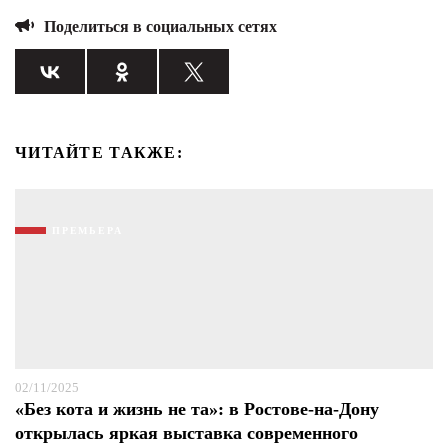
Поделиться в социальных сетях
ЧИТАЙТЕ ТАКЖЕ:
ПРЕМЬЕРА
Я согласен с
политикой конфиденциальности и
02/11/2025
защиты информации*
Я согласен с
политикой конфиденциальности и
«Без кота и жизнь не та»: в Ростове-на-Дону
защиты информации*
открылась яркая выставка современного