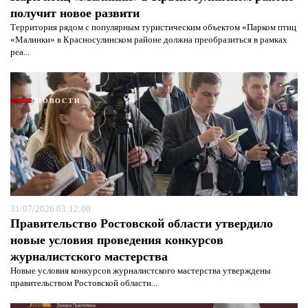
получит новое развити
Территория рядом с популярным туристическим объектом «Парком птиц
«Малинки» в Красносулинском районе должна преобразиться в рамках
реа...
Я согласен с
политикой конфиденциальности и
защиты информации*
Я согласен с
политикой конфиденциальности и
защиты информации*
НОВОСТИ
31/07/2026 03:12:00
Правительство Ростовской области утвердило
новые условия проведения конкурсов
журналистского мастерства
Новые условия конкурсов журналистского мастерства утверждены
правительством Ростовской области...