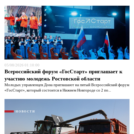
НОВОСТИ
Я согласен с
политикой конфиденциальности и
защиты информации*
Я согласен с
политикой конфиденциальности и
защиты информации*
05/08/2026 01:10:00
Всероссийский форум «ГосСтарт» приглашает к
участию молодежь Ростовской области
Молодых управленцев Дона приглашают на пятый Всероссийский форум
«ГосСтарт», который состоится в Нижнем Новгороде со 2 по...
НОВОСТИ