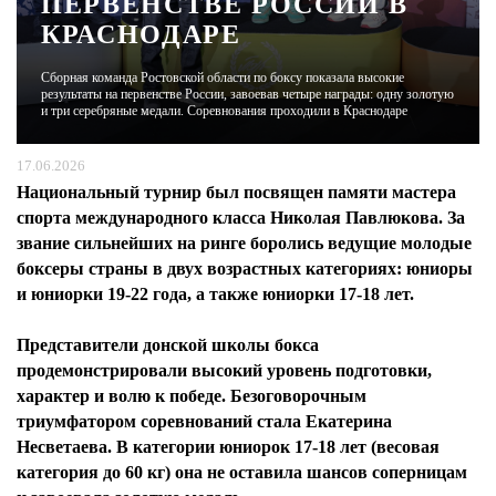
ПЕРВЕНСТВЕ РОССИИ В
КРАСНОДАРЕ
ЖУРНАЛ
Сборная команда Ростовской области по боксу показала высокие
результаты на первенстве России, завоевав четыре награды: одну золотую
и три серебряные медали. Соревнования проходили в Краснодаре
17.06.2026
Национальный турнир был посвящен памяти мастера
спорта международного класса Николая Павлюкова. За
звание сильнейших на ринге боролись ведущие молодые
боксеры страны в двух возрастных категориях: юниоры
и юниорки 19-22 года, а также юниорки 17-18 лет.
Представители донской школы бокса
продемонстрировали высокий уровень подготовки,
характер и волю к победе. Безоговорочным
триумфатором соревнований стала Екатерина
Несветаева. В категории юниорок 17-18 лет (весовая
категория до 60 кг) она не оставила шансов соперницам