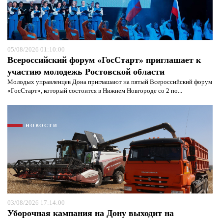
Я согласен с
политикой конфиденциальности и
защиты информации*
Я согласен с
политикой конфиденциальности и
защиты информации*
05/08/2026 01:10:00
Всероссийский форум «ГосСтарт» приглашает к
участию молодежь Ростовской области
Молодых управленцев Дона приглашают на пятый Всероссийский форум
«ГосСтарт», который состоится в Нижнем Новгороде со 2 по...
НОВОСТИ
03/08/2026 17:14:00
Уборочная кампания на Дону выходит на