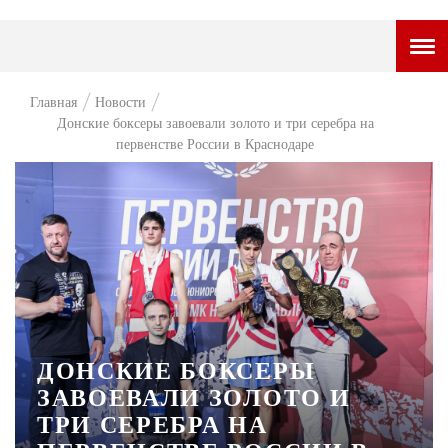
ГОРОДСКОЙ ПОРТАЛ
Главная
Новости
Донские боксеры завоевали золото и три серебра на
НОВОСТИ
первенстве России в Краснодаре
ВОПРОС НЕДЕЛИ
ПРЕМЬЕРА
ТАМ И ТУТ
СТИЛЬ ЖИЗНИ
ХАЙП
ДОНСКИЕ БОКСЕРЫ
ЧЕЛОВЕК ОСОБЕННЫЙ
ЗАВОЕВАЛИ ЗОЛОТО И
КУЛЬТ ЕДЫ
ТРИ СЕРЕБРА НА
АФИША