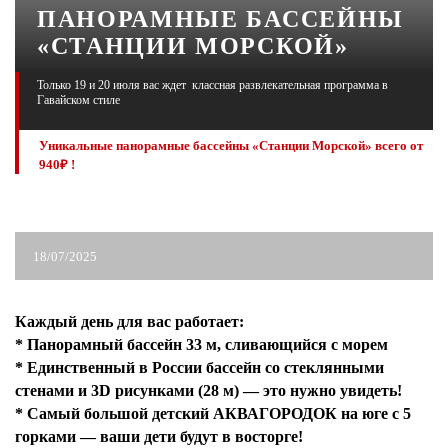
ПАНОРАМНЫЕ БАССЕЙНЫ
«СТАНЦИИ МОРСКОЙ»
ЖУРНАЛ
Только 19 и 20 июля вас ждет классная развлекательная программа в
Гавайском стиле
Уникальные панорамные бассейны «Станции Морской» всего от
940₽ !
18/07/2025
Каждый день для вас работает:
* Панорамный бассейн 33 м, сливающийся с морем
* Единственный в России бассейн со стеклянными
стенами и 3D рисунками (28 м) — это нужно увидеть!
* Самый большой детский АКВАГОРОДОК на юге с 5
горками — ваши дети будут в восторге!