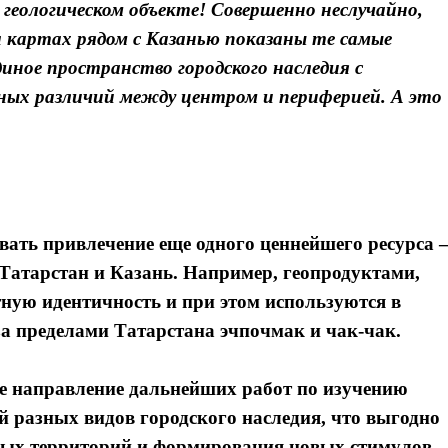
геологическом объекте! Совершенно неслучайно,
а картах рядом с Казанью показаны те самые
иное пространство городского наследия с
ных различий между центром и периферией. А это
вать привлечение еще одного ценнейшего ресурса 
Татарстан и Казань. Например, геопродуктами,
ную идентичность и при этом используются в
 за пределами Татарстана эчпочмак и чак-чак.
Я согласен с
Я согласен с
политикой конфиденциальности и защиты информации
политикой конфиденциальности и защиты информации
е направление дальнейших работ по изучению
й разных видов городского наследия, что выгодно
ных территорий и формирования новых стимулов