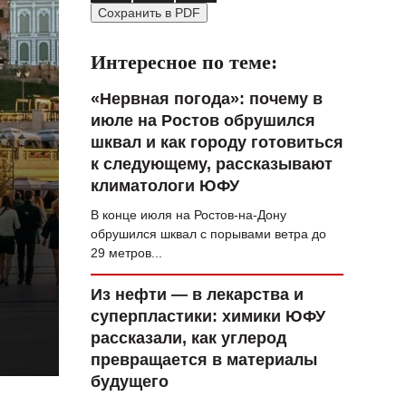
Сохранить в PDF
ВОПРОС НЕДЕЛИ
ПРЕМЬЕРА
Интересное по теме:
ТАМ И ТУТ
«Нервная погода»: почему в
июле на Ростов обрушился
СТИЛЬ ЖИЗНИ
шквал и как городу готовиться
ХАЙП
к следующему, рассказывают
климатологи ЮФУ
ЧЕЛОВЕК ОСОБЕННЫЙ
В конце июля на Ростов-на-Дону
КУЛЬТ ЕДЫ
обрушился шквал с порывами ветра до
29 метров...
АФИША
Из нефти — в лекарства и
ЖУРНАЛ
суперпластики: химики ЮФУ
рассказали, как углерод
превращается в материалы
будущего