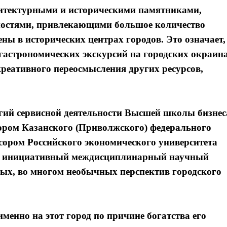
хитектурными и историческими памятниками,
ностями, привлекающими большое количество
ены в исторических центрах городов. Это означает,
 гастрономических экскурсий на городских окраин
креативного переосмысления других ресурсов,
гий сервисной деятельности Высшей школы бизнес
сором Казанского (Приволжского) федерального
сором Российского экономического университета
н инициативный междисциплинарный научный
вых, во многом необычных перспектив городского
именно на этот город по причине богатства его