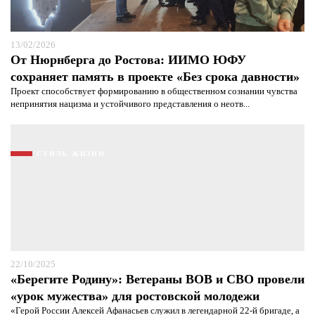
13/02/2026
От Нюрнберга до Ростова: ИИМО ЮФУ
сохраняет память в проекте «Без срока давности»
Проект способствует формированию в общественном сознании чувства
непринятия нацизма и устойчивого представления о неотв...
СТИЛЬ ЖИЗНИ
22/10/2025
«Берегите Родину»: Ветераны ВОВ и СВО провели
«урок мужества» для ростовской молодежи
Я согласен с
политикой конфиденциальности и
«Герой России Алексей Афанасьев служил в легендарной 22-й бригаде, а
защиты информации*