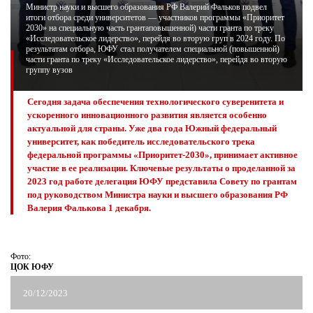
Министр науки и высшего образования РФ Валерий Фальков подвел
итоги отбора среди университетов — участников программы «Приоритет
2030» на специальную часть грантаповышенной) части гранта по треку
ЖУРНАЛ
«Исследовательское лидерство», перейдя во вторую груп в 2024 году. По
результатам отбора, ЮФУ стал получателем специальной (повышенной)
части гранта по треку «Исследовательское лидерство», перейдя во вторую
группу вузов
Сегодня задача обеспечения технологического суверенитета и
ускоренного инновационного развития является особенно
актуальной для страны. Уже два года Южный федеральный
университет, как победитель исследовательского трека
федеральной программы «Приоритет-2030», принимает активное
участие в ее реализации. Ключевые результаты о проделанной за
2023 год работе делегация ЮФУ представила Совету по грантам
под руководством Министра науки и высшего образования РФ
Валерия Фалькова 1 декабря.
Фото:
ЦОК ЮФУ
20/12/2023