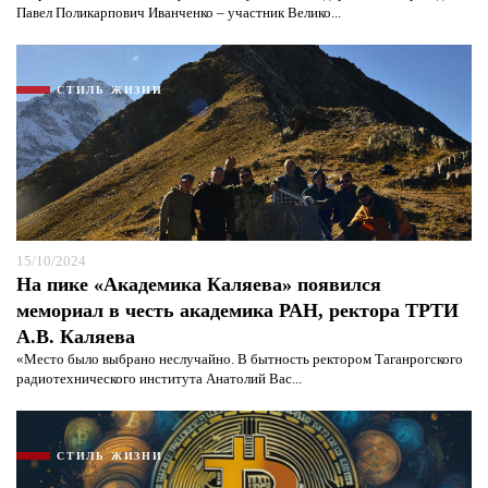
Я согласен с
политикой конфиденциальности и
Павел Поликарпович Иванченко – участник Велико...
защиты информации*
СТИЛЬ ЖИЗНИ
15/10/2024
На пике «Академика Каляева» появился
мемориал в честь академика РАН, ректора ТРТИ
А.В. Каляева
«Место было выбрано неслучайно. В бытность ректором Таганрогского
радиотехнического института Анатолий Вас...
СТИЛЬ ЖИЗНИ