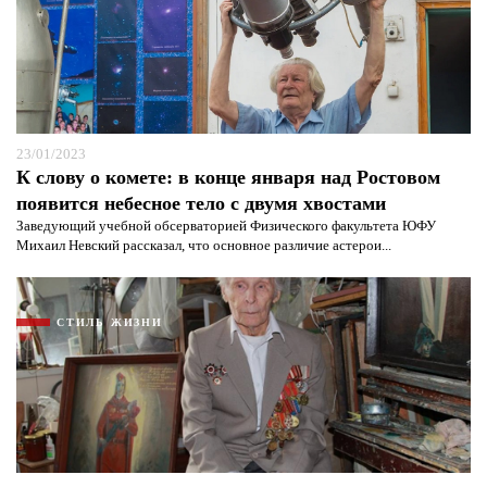
Я согласен с
политикой конфиденциальности и
защиты информации*
Я согласен с
политикой конфиденциальности и
защиты информации*
23/01/2023
К слову о комете: в конце января над Ростовом
появится небесное тело с двумя хвостами
Заведующий учебной обсерваторией Физического факультета ЮФУ
Михаил Невский рассказал, что основное различие астерои...
СТИЛЬ ЖИЗНИ