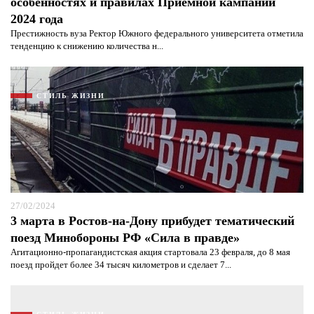
особенностях и правилах Приемной кампании
2024 года
Престижность вуза Ректор Южного федерального университета отметила
тенденцию к снижению количества н...
СТИЛЬ ЖИЗНИ
Я согласен с
политикой конфиденциальности и
защиты информации*
Я согласен с
политикой конфиденциальности и
защиты информации*
27/02/2024
3 марта в Ростов-на-Дону прибудет тематический
поезд Минобороны РФ «Сила в правде»
Агитационно-пропагандистская акция стартовала 23 февраля, до 8 мая
поезд пройдет более 34 тысяч километров и сделает 7...