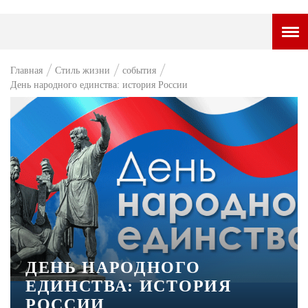
ГОРОДСКОЙ ПОРТАЛ
Главная
Стиль жизни
события
День народного единства: история России
НОВОСТИ
ВОПРОС НЕДЕЛИ
ПРЕМЬЕРА
ТАМ И ТУТ
СТИЛЬ ЖИЗНИ
ХАЙП
ЧЕЛОВЕК ОСОБЕННЫЙ
ДЕНЬ НАРОДНОГО
КУЛЬТ ЕДЫ
ЕДИНСТВА: ИСТОРИЯ
РОССИИ
АФИША