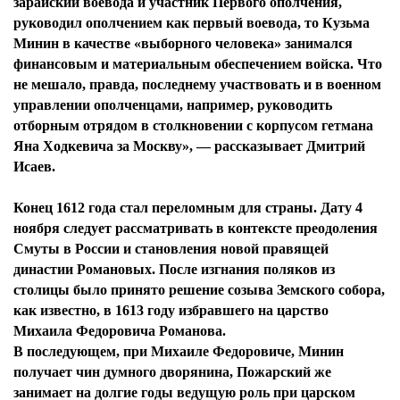
зарайский воевода и участник Первого ополчения,
руководил ополчением как первый воевода, то Кузьма
Минин в качестве «выборного человека» занимался
финансовым и материальным обеспечением войска. Что
не мешало, правда, последнему участвовать и в военном
управлении ополченцами, например, руководить
отборным отрядом в столкновении с корпусом гетмана
Яна Ходкевича за Москву», — рассказывает Дмитрий
Исаев.
Конец 1612 года стал переломным для страны. Дату 4
ноября следует рассматривать в контексте преодоления
Смуты в России и становления новой правящей
династии Романовых. После изгнания поляков из
столицы было принято решение созыва Земского собора,
как известно, в 1613 году избравшего на царство
Михаила Федоровича Романова.
В последующем, при Михаиле Федоровиче, Минин
получает чин думного дворянина, Пожарский же
занимает на долгие годы ведущую роль при царском