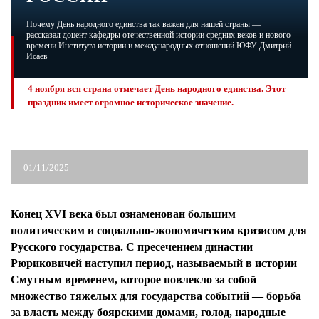
Почему День народного единства так важен для нашей страны —
ЖУРНАЛ
рассказал доцент кафедры отечественной истории средних веков и нового
времени Института истории и международных отношений ЮФУ Дмитрий
Исаев
4 ноября вся страна отмечает День народного единства. Этот
праздник имеет огромное историческое значение.
01/11/2025
Конец XVI века был ознаменован большим
политическим и социально-экономическим кризисом для
Русского государства. С пресечением династии
Рюриковичей наступил период, называемый в истории
Смутным временем, которое повлекло за собой
множество тяжелых для государства событий — борьба
за власть между боярскими домами, голод, народные