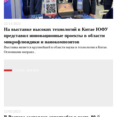
защиты информации*
Я согласен с
политикой конфиденциальности и
защиты информации*
22/11/2023
На выставке высоких технологий в Китае ЮФУ
представил инновационные проекты в области
микрофлюидики и нанокомпозитов
Выставка является крупнейшей в области науки и технологии в Китае.
Основными направл...
СТИЛЬ ЖИЗНИ
12/02/2023