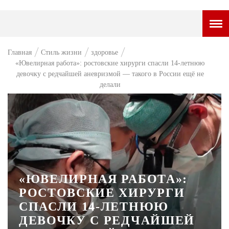
ГОРОДСКОЙ ПОРТАЛ
Главная
Стиль жизни
здоровье
«Ювелирная работа»: ростовские хирурги спасли 14-летнюю
НОВОСТИ
девочку с редчайшей аневризмой — такого в России ещё не
делали
ВОПРОС НЕДЕЛИ
ПРЕМЬЕРА
ТАМ И ТУТ
СТИЛЬ ЖИЗНИ
ХАЙП
«ЮВЕЛИРНАЯ РАБОТА»:
РОСТОВСКИЕ ХИРУРГИ
ЧЕЛОВЕК ОСОБЕННЫЙ
СПАСЛИ 14-ЛЕТНЮЮ
КУЛЬТ ЕДЫ
ДЕВОЧКУ С РЕДЧАЙШЕЙ
АФИША