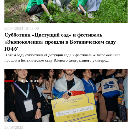
29/04/2024 18:03:00
Субботник «Цветущий сад» и фестиваль
«Экопоколение» прошли в Ботаническом саду
Я согласен с
политикой конфиденциальности и
защиты информации*
Я согласен с
политикой конфиденциальности и
ЮФУ
защиты информации*
В этом году субботник «Цветущий сад» и фестиваль «Экопоколение»
прошли в Ботаническом саду Южного федерального универс...
СТИЛЬ ЖИЗНИ
28/08/2023