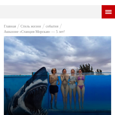
ГОРОДСКОЙ ПОРТАЛ
Главная
Стиль жизни
события
Аквазоне «Станция Морская» — 5 лет!
НОВОСТИ
ВОПРОС НЕДЕЛИ
ПРЕМЬЕРА
ТАМ И ТУТ
СТИЛЬ ЖИЗНИ
ХАЙП
ЧЕЛОВЕК ОСОБЕННЫЙ
КУЛЬТ ЕДЫ
АФИША