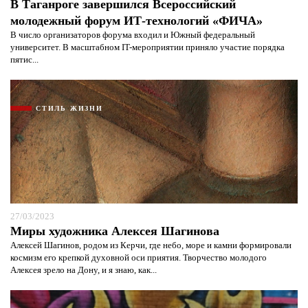
В Таганроге завершился Всероссийский
молодежный форум ИТ-технологий «ФИЧА»
В число организаторов форума входил и Южный федеральный
университет. В масштабном IT-мероприятии приняло участие порядка
пятис...
СТИЛЬ ЖИЗНИ
27/03/2023
Миры художника Алексея Шагинова
Алексей Шагинов, родом из Керчи, где небо, море и камни формировали
космизм его крепкой духовной оси приятия. Творчество молодого
Алексея зрело на Дону, и я знаю, как...