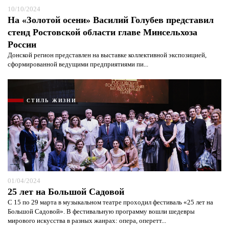
10/10/2024
На «Золотой осени» Василий Голубев представил
стенд Ростовской области главе Минсельхоза
России
Донской регион представлен на выставке коллективной экспозицией,
сформированной ведущими предприятиями пи...
СТИЛЬ ЖИЗНИ
Я согласен с
политикой конфиденциальности и
01/04/2024
защиты информации*
Я согласен с
политикой конфиденциальности и
защиты информации*
25 лет на Большой Садовой
С 15 по 29 марта в музыкальном театре проходил фестиваль «25 лет на
Большой Садовой». В фестивальную программу вошли шедевры
мирового искусства в разных жанрах: опера, оперетт...