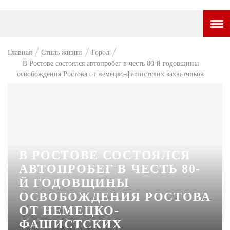
ГОРОДСКОЙ ПОРТАЛ
Главная
Стиль жизни
Город
В Ростове состоялся автопробег в честь 80-й годовщины
НОВОСТИ
освобождения Ростова от немецко-фашистских захватчиков
ВОПРОС НЕДЕЛИ
ПРЕМЬЕРА
ТАМ И ТУТ
СТИЛЬ ЖИЗНИ
В РОСТОВЕ СОСТОЯЛСЯ
АВТОПРОБЕГ В ЧЕСТЬ 80-
ХАЙП
Й ГОДОВЩИНЫ
ЧЕЛОВЕК ОСОБЕННЫЙ
ОСВОБОЖДЕНИЯ РОСТОВА
ОТ НЕМЕЦКО-
КУЛЬТ ЕДЫ
ФАШИСТСКИХ
АФИША