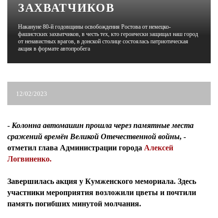
ЗАХВАТЧИКОВ
ЖУРНАЛ
Накануне 80-й годовщины освобождения Ростова от немецко-
фашистских захватчиков, в честь тех, кто героически защищал наш город
от ненавистных врагов, в донской столице состоялась патриотическая
акция в формате автопробега
12/02/2023
-
Колонна автомашин прошла через памятные места
сражений времён Великой Отечественной войны
, -
отметил
глава Администрации города
Алексей
Логвиненко.
Завершилась акция у Кумженского мемориала. Здесь
участники мероприятия возложили цветы и почтили
память погибших минутой молчания.