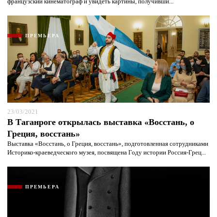
французский кинематограф и увидеть картины, получивши...
ПРЕМЬЕРА
Я согласен с
политикой конфиденциальности и
защиты информации*
Я согласен с
политикой конфиденциальности и
защиты информации*
23/03/2021
В Таганроге открылась выставка «Восстань, о
Греция, восстань»
Выставка «Восстань, о Греция, восстань», подготовленная сотрудниками
Историко-краеведческого музея, посвящена Году истории Россия-Грец...
ПРЕМЬЕРА