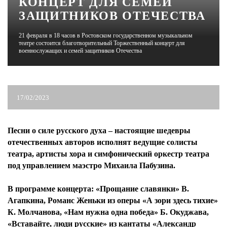
КОНЦЕРТ ДЛЯ СЕМЕЙ
ЗАЩИТНИКОВ ОТЕЧЕСТВА
ЖУРНАЛ
21 февраля в 18 часов в Ростовском государственном музыкальном
театре состоится благотворительный Торжественный концерт для
военнослужащих и семей защитников Отечества
17/02/2023
Песни о силе русского духа – настоящие шедевры
отечественных авторов исполнят ведущие солисты
театра, артисты хора и симфонический оркестр театра
под управлением маэстро Михаила Пабузина.
В программе концерта: «Прощание славянки» В.
Агапкина, Романс Женьки из оперы «А зори здесь тихие»
К. Молчанова, «Нам нужна одна победа» Б. Окуджава,
«Вставайте, люди русские» из кантаты «Александр