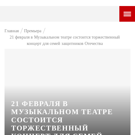
ГОРОДСКОЙ ПОРТАЛ
Главная
Премьера
21 февраля в Музыкальном театре состоится торжественный
НОВОСТИ
концерт для семей защитников Отечества
ВОПРОС НЕДЕЛИ
ПРЕМЬЕРА
ТАМ И ТУТ
СТИЛЬ ЖИЗНИ
ХАЙП
21 ФЕВРАЛЯ В
МУЗЫКАЛЬНОМ ТЕАТРЕ
ЧЕЛОВЕК ОСОБЕННЫЙ
СОСТОИТСЯ
КУЛЬТ ЕДЫ
ТОРЖЕСТВЕННЫЙ
АФИША