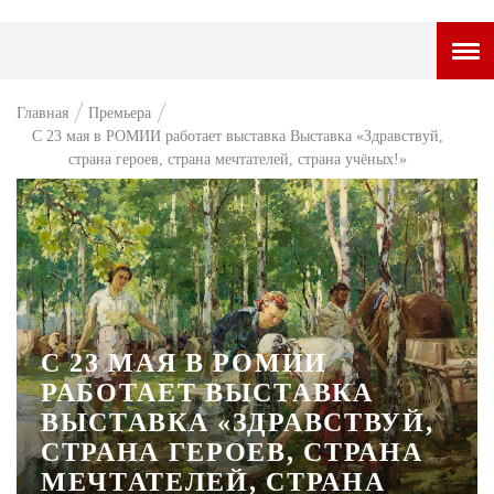
ГОРОДСКОЙ ПОРТАЛ
Главная
Премьера
С 23 мая в РОМИИ работает выставка Выставка «Здравствуй,
НОВОСТИ
страна героев, страна мечтателей, страна учёных!»
ВОПРОС НЕДЕЛИ
ПРЕМЬЕРА
ТАМ И ТУТ
СТИЛЬ ЖИЗНИ
С 23 МАЯ В РОМИИ
ХАЙП
РАБОТАЕТ ВЫСТАВКА
ЧЕЛОВЕК ОСОБЕННЫЙ
ВЫСТАВКА «ЗДРАВСТВУЙ,
СТРАНА ГЕРОЕВ, СТРАНА
КУЛЬТ ЕДЫ
МЕЧТАТЕЛЕЙ, СТРАНА
АФИША