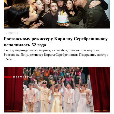
07/09/2021
Ростовскому режиссеру Кириллу Серебренникову
исполнилось 52 года
Свой день рождения во вторник, 7 сентября, отмечает выходец из
Ростова-на-Дону, режиссер Кирилл Серебренников. Поздравить маэстро
Я согласен с
политикой конфиденциальности и
с 52-л...
защиты информации*
Я согласен с
политикой конфиденциальности и
защиты информации*
ПРЕМЬЕРА