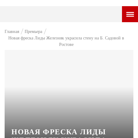
ГОРОДСКОЙ ПОРТАЛ
Главная
Премьера
Новая фреска Лиды Железняк украсила стену на Б. Садовой в
НОВОСТИ
Ростове
ВОПРОС НЕДЕЛИ
ПРЕМЬЕРА
ТАМ И ТУТ
СТИЛЬ ЖИЗНИ
ХАЙП
ЧЕЛОВЕК ОСОБЕННЫЙ
КУЛЬТ ЕДЫ
НОВАЯ ФРЕСКА ЛИДЫ
АФИША