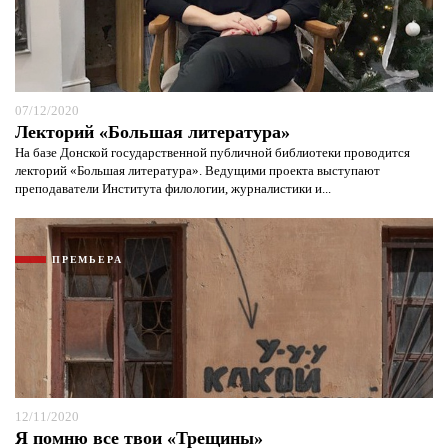
07/12/2020
Лекторий «Большая литература»
На базе Донской государственной публичной библиотеки проводится
лекторий «Большая литература». Ведущими проекта выступают
преподаватели Института филологии, журналистики и...
Я согласен с
политикой конфиденциальности и
защиты информации*
Я согласен с
политикой конфиденциальности и
защиты информации*
ПРЕМЬЕРА
12/11/2020
Я помню все твои «Трещины»