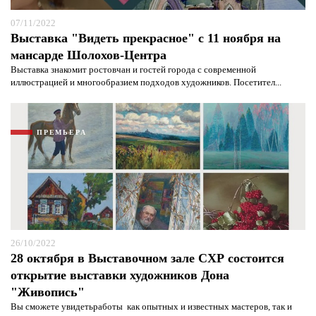
07/11/2022
Я согласен с
политикой конфиденциальности и
Выставка "Видеть прекрасное" с 11 ноября на
защиты информации*
Я согласен с
политикой конфиденциальности и
защиты информации*
мансарде Шолохов-Центра
Выставка знакомит ростовчан и гостей города с современной
иллюстрацией и многообразием подходов художников. Посетител...
ПРЕМЬЕРА
26/10/2022
28 октября в Выставочном зале СХР состоится
открытие выставки художников Дона
"Живопись"
Вы сможете увидетьработы как опытных и известных мастеров, так и