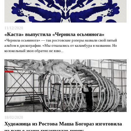
11/12/2020
«Каста» выпустила «Чернила осьминога»
«Чернила осьминога» — так ростовские рэперы назвали свой пятый
альбом в дискографии. «Мы отказались от каламбура в названии. Но
колокольный звон обратно не взво...
Я согласен с
политикой конфиденциальности и
защиты информации*
Я согласен с
политикой конфиденциальности и
защиты информации*
ПРЕМЬЕРА
18/02/2020
Художница из Ростова Маша Богораз изготовила
из папье-маше гигантскую нерпу