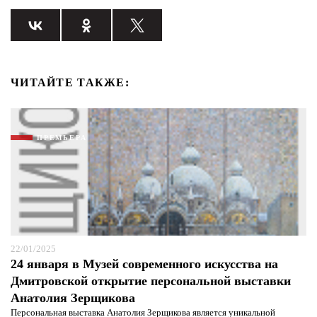
ЧИТАЙТЕ ТАКЖЕ:
ПРЕМЬЕРА
22/01/2025
Я согласен с
политикой конфиденциальности и
24 января в Музей современного искусства на
защиты информации*
Я согласен с
политикой конфиденциальности и
Дмитровской открытие персональной выставки
защиты информации*
Анатолия Зерщикова
Персональная выставка Анатолия Зерщикова является уникальной