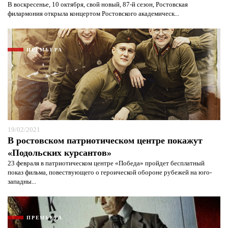
В воскресенье, 10 октября, свой новый, 87-й сезон, Ростовская
филармония открыла концертом Ростовского академическ...
ПРЕМЬЕРА
19/02/2021
В ростовском патриотическом центре покажут
«Подольских курсантов»
Я согласен с
политикой конфиденциальности и
защиты информации*
Я согласен с
политикой конфиденциальности и
23 февраля в патриотическом центре «Победа» пройдет бесплатный
защиты информации*
показ фильма, повествующего о героической обороне рубежей на юго-
западны...
ПРЕМЬЕРА