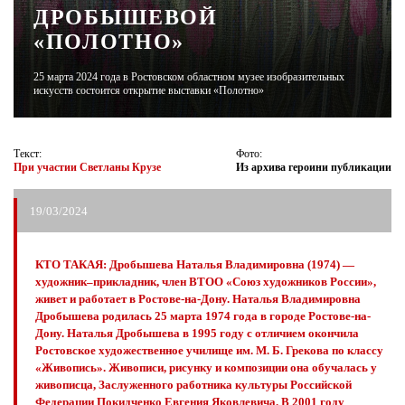
ДРОБЫШЕВОЙ
«ПОЛОТНО»
ЖУРНАЛ
25 марта 2024 года в Ростовском областном музее изобразительных
искусств состоится открытие выставки «Полотно»
Текст:
Фото:
При участии Светланы Крузе
Из архива героини публикации
19/03/2024
КТО ТАКАЯ: Дробышева Наталья Владимировна (1974) —
художник–прикладник, член ВТОО «Союз художников России»,
живет и работает в Ростове-на-Дону. Наталья Владимировна
Дробышева родилась 25 марта 1974 года в городе Ростове-на-
Дону. Наталья Дробышева в 1995 году с отличием окончила
Ростовское художественное училище им. М. Б. Грекова по классу
«Живопись». Живописи, рисунку и композиции она обучалась у
живописца, Заслуженного работника культуры Российской
Федерации Покидченко Евгения Яковлевича. В 2001 году