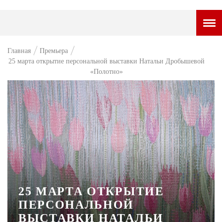
ГОРОДСКОЙ ПОРТАЛ
Главная
Премьера
25 марта открытие персональной выставки Натальи Дробышевой
НОВОСТИ
«Полотно»
ВОПРОС НЕДЕЛИ
ПРЕМЬЕРА
ТАМ И ТУТ
СТИЛЬ ЖИЗНИ
ХАЙП
ЧЕЛОВЕК ОСОБЕННЫЙ
25 МАРТА ОТКРЫТИЕ
ПЕРСОНАЛЬНОЙ
КУЛЬТ ЕДЫ
ВЫСТАВКИ НАТАЛЬИ
АФИША