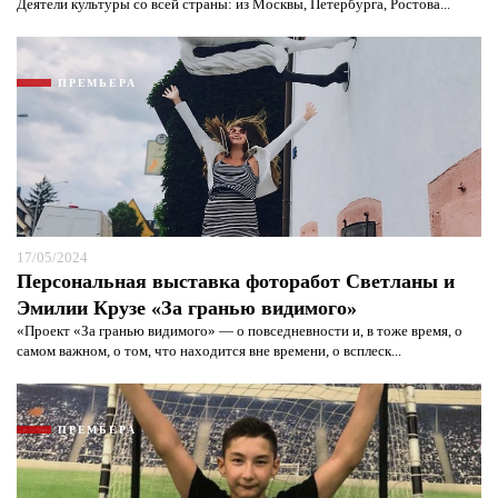
Деятели культуры со всей страны: из Москвы, Петербурга, Ростова...
ПРЕМЬЕРА
Я согласен с
политикой конфиденциальности и
защиты информации*
Я согласен с
политикой конфиденциальности и
защиты информации*
17/05/2024
Персональная выставка фоторабот Светланы и
Эмилии Крузе «За гранью видимого»
«Проект «За гранью видимого» — о повседневности и, в тоже время, о
самом важном, о том, что находится вне времени, о всплеск...
ПРЕМЬЕРА