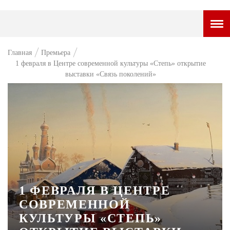
ГОРОДСКОЙ ПОРТАЛ
Главная
Премьера
1 февраля в Центре современной культуры «Степь» открытие
НОВОСТИ
выставки «Связь поколений»
ВОПРОС НЕДЕЛИ
ПРЕМЬЕРА
ТАМ И ТУТ
СТИЛЬ ЖИЗНИ
ХАЙП
1 ФЕВРАЛЯ В ЦЕНТРЕ
ЧЕЛОВЕК ОСОБЕННЫЙ
СОВРЕМЕННОЙ
КУЛЬТ ЕДЫ
КУЛЬТУРЫ «СТЕПЬ»
АФИША