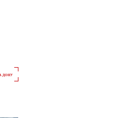
А ДОНУ
*
*