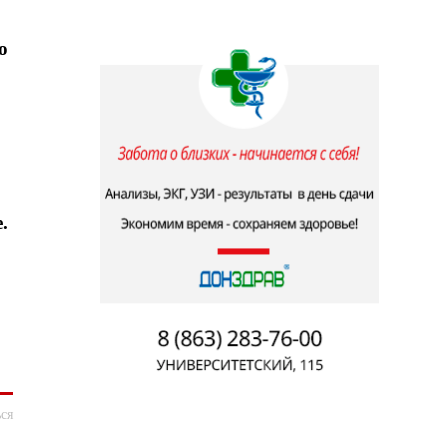
о
.
ся