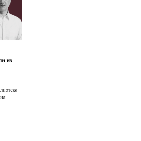
ли из
блиотека
ния