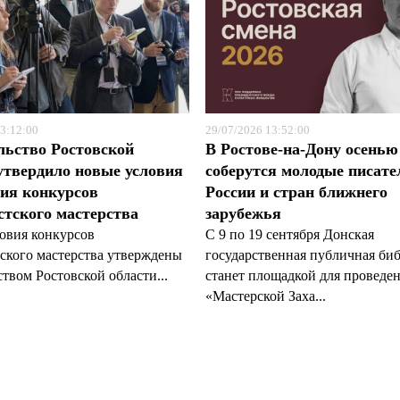
3:12:00
29/07/2026 13:52:00
льство Ростовской
В Ростове-на-Дону осенью
утвердило новые условия
соберутся молодые писате
ия конкурсов
России и стран ближнего
тского мастерства
зарубежья
овия конкурсов
С 9 по 19 сентября Донская
ского мастерства утверждены
государственная публичная би
твом Ростовской области...
станет площадкой для проведе
«Мастерской Заха...