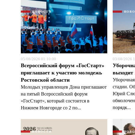
НОВОСТИ
НОВ
05/08/2026 01:10:00
03/08/2026 1
Всероссийский форум «ГосСтарт»
Уборочн
приглашает к участию молодежь
выходит
Ростовской области
Уборочная
стадии. О
Молодых управленцев Дона приглашают
Юрий Слюс
на пятый Всероссийский форум
обмолочено
«ГосСтарт», который состоится в
порядк...
Нижнем Новгороде со 2 по...
НОВОСТИ
НОВ