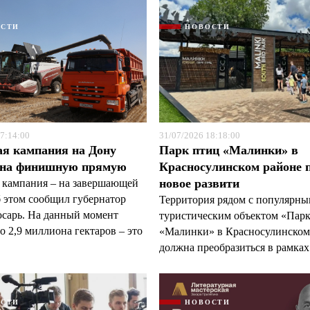
ОСТИ
НОВОСТИ
7:14:00
31/07/2026 18:18:00
ая кампания на Дону
Парк птиц «Малинки» в
 на финишную прямую
Красносулинском районе 
новое развити
 кампания – на завершающей
б этом сообщил губернатор
Территория рядом с популярн
арь. На данный момент
туристическим объектом «Пар
 2,9 миллиона гектаров – это
«Малинки» в Красносулинском
должна преобразиться в рамках 
ОСТИ
НОВОСТИ