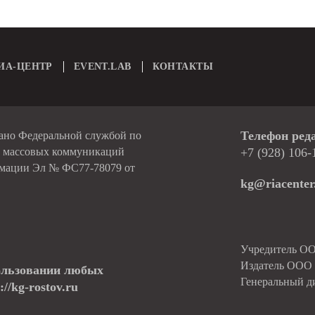
ИА-ЦЕНТР
EVENT.LAB
КОНТАКТЫ
Телефон ред
вано Федеральной службой по
и массовых коммуникаций
+7 (928) 106-
рмации Эл № ФС77-78079 от
kg@riacenter
Учредитель О
Издатель ОО
ользовании любых
Генеральный д
//kg-rostov.ru