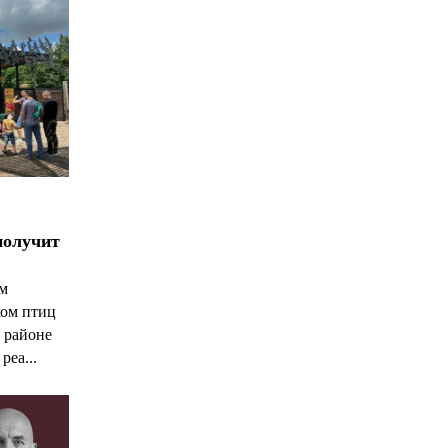
получит
ым
ком птиц
 районе
реа...