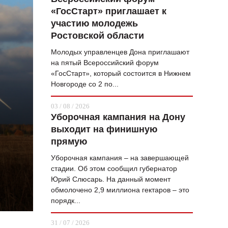
«ГосСтарт» приглашает к
ВОПРОС НЕДЕЛИ
участию молодежь
ПРЕМЬЕРА
Ростовской области
ТАМ И ТУТ
Молодых управленцев Дона приглашают
на пятый Всероссийский форум
СТИЛЬ ЖИЗНИ
«ГосСтарт», который состоится в Нижнем
Новгороде со 2 по...
ХАЙП
03 / 08 / 2026
ЧЕЛОВЕК ОСОБЕННЫЙ
Уборочная кампания на Дону
выходит на финишную
КУЛЬТ ЕДЫ
прямую
АФИША
Уборочная кампания – на завершающей
стадии. Об этом сообщил губернатор
ЖУРНАЛ
Юрий Слюсарь. На данный момент
обмолочено 2,9 миллиона гектаров – это
порядк...
31 / 07 / 2026