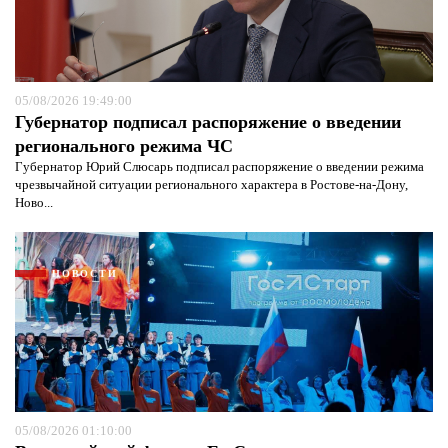
05/08/2026 19:49:00
Губернатор подписал распоряжение о введении
регионального режима ЧС
Губернатор Юрий Слюсарь подписал распоряжение о введении режима
чрезвычайной ситуации регионального характера в Ростове-на-Дону,
Ново...
НОВОСТИ
Я согласен с
политикой конфиденциальности и
защиты информации*
Я согласен с
политикой конфиденциальности и
05/08/2026 01:10:00
защиты информации*