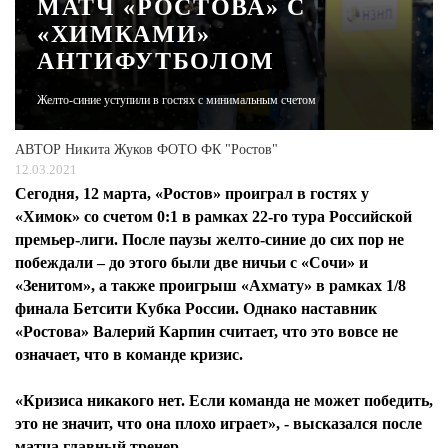
МАТЧ «РОСТОВА» С
«ХИМКАМИ»
ЖУРНАЛ
АНТИФУТБОЛОМ
Желто-синие уступили в гостях с минимальным счетом
АВТОР
Никита Жуков ФОТО ФК "Ростов"
12.03.2021
Сегодня, 12 марта, «Ростов» проиграл в гостях у
«Химок» со счетом 0:1 в рамках 22-го тура Российской
премьер-лиги. После паузы желто-синие до сих пор не
побеждали – до этого были две ничьи с «Сочи» и
«Зенитом», а также проигрыш «Ахмату» в рамках 1/8
финала Бетсити Кубка России. Однако наставник
«Ростова» Валерий Карпин считает, что это вовсе не
означает, что в команде кризис.
«Кризиса никакого нет. Если команда не может победить,
это не значит, что она плохо играет», - высказался после
матча главный тренер.