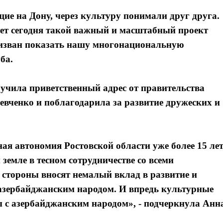
е на Дону, через культуру понимали друг друга.
т сегодня такой важный и масштабный проект
изван показать нашу многонациональную
ба.
чила приветственный адрес от правительства
вченко и поблагодарила за развитие дружеских и
я автономия Ростовской области уже более 15 ле
земле в тесном сотрудничестве со всеми
 стороны вносят немалый вклад в развитие и
Я согласен с
Я согласен с
политикой конфиденциальности и защиты информации
политикой конфиденциальности и защиты информации
азербайджанским народом. И впредь культурные
ы с азербайджанским народом», - подчеркнула Анн