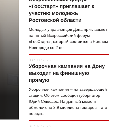
«ГосСтарт» приглашает к
ВОПРОС НЕДЕЛИ
участию молодежь
ПРЕМЬЕРА
Ростовской области
ТАМ И ТУТ
Молодых управленцев Дона приглашают
на пятый Всероссийский форум
СТИЛЬ ЖИЗНИ
«ГосСтарт», который состоится в Нижнем
Новгороде со 2 по...
ХАЙП
03 / 08 / 2026
ЧЕЛОВЕК ОСОБЕННЫЙ
Уборочная кампания на Дону
выходит на финишную
КУЛЬТ ЕДЫ
прямую
АФИША
Уборочная кампания – на завершающей
стадии. Об этом сообщил губернатор
ЖУРНАЛ
Юрий Слюсарь. На данный момент
обмолочено 2,9 миллиона гектаров – это
порядк...
31 / 07 / 2026