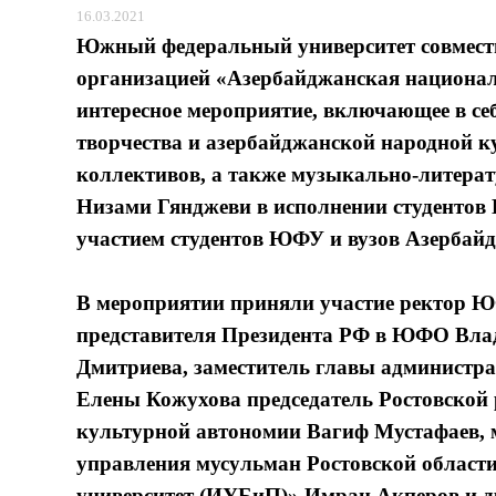
16.03.2021
Южный федеральный университет совместн
организацией «Азербайджанская национал
интересное мероприятие, включающее в се
творчества и азербайджанской народной 
коллективов, а также музыкально-литера
Низами Гянджеви в исполнении студентов
участием студентов ЮФУ и вузов Азербайд
В мероприятии приняли участие ректор 
представителя Президента РФ в ЮФО Вла
Дмитриева, заместитель главы администр
Елены Кожухова председатель Ростовской
культурной автономии Вагиф Мустафаев, м
управления мусульман Ростовской облас
университет (ИУБиП)» Имран Акперов и др