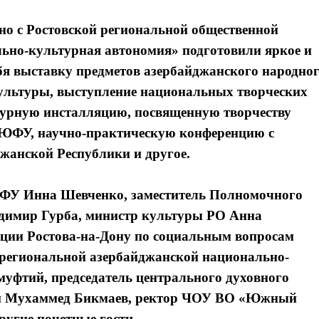
о с Ростовской региональной общественной
ьно-культурная автономия» подготовили яркое и
бя выставку предметов азербайджанского народно
культуры, выступление национальных творческих
турную инсталляцию, посвященную творчеству
 ЮФУ, научно-практическую конференцию с
жанской Республики и другое.
ЮФУ Инна Шевченко, заместитель Полномочного
димир Гурба, министр культуры РО Анна
ации Ростова-на-Дону по социальным вопросам
 региональной азербайджанской национально-
уфтий, председатель центрального духовного
ти Мухаммед Бикмаев, ректор ЧОУ ВО «Южный
угие почетные гости.