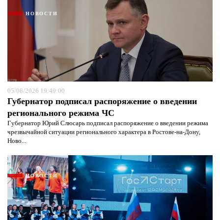
НОВОСТИ
05/08/2026 19:49:00
Губернатор подписал распоряжение о введении
Я согласен с
политикой конфиденциальности и
регионального режима ЧС
защиты информации*
Я согласен с
политикой конфиденциальности и
Губернатор Юрий Слюсарь подписал распоряжение о введении режима
защиты информации*
чрезвычайной ситуации регионального характера в Ростове-на-Дону,
Ново...
НОВОСТИ