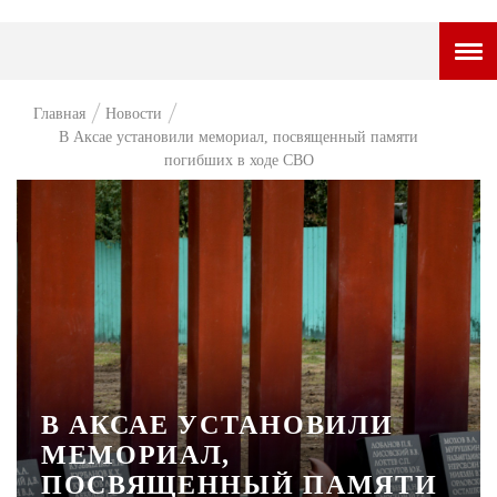
ГОРОДСКОЙ ПОРТАЛ
Главная
Новости
В Аксае установили мемориал, посвященный памяти
НОВОСТИ
погибших в ходе СВО
ВОПРОС НЕДЕЛИ
ПРЕМЬЕРА
ТАМ И ТУТ
СТИЛЬ ЖИЗНИ
ХАЙП
ЧЕЛОВЕК ОСОБЕННЫЙ
В АКСАЕ УСТАНОВИЛИ
МЕМОРИАЛ,
КУЛЬТ ЕДЫ
ПОСВЯЩЕННЫЙ ПАМЯТИ
АФИША