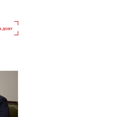
А ДОНУ
*
*