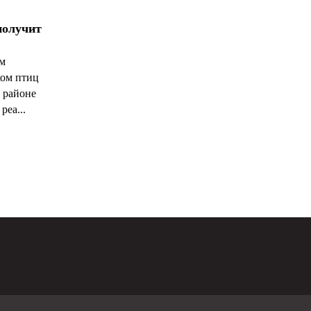
получит
ым
ком птиц
 районе
реа...