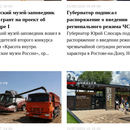
2:38:00
05/08/2026 19:49:00
ский музей-заповедник
Губернатор подписал
грант на проект об
распоряжение о введении
ре I
регионального режима Ч
кий музей-заповедник вошел в
Губернатор Юрий Слюсарь под
едителей второго конкурса
распоряжение о введении реж
 «Красота внутри.
чрезвычайной ситуации регио
кие музеи России», ор...
характера в Ростове-на-Дону, Н
ОСТИ
НОВОСТИ
7:14:00
31/07/2026 18:18:00