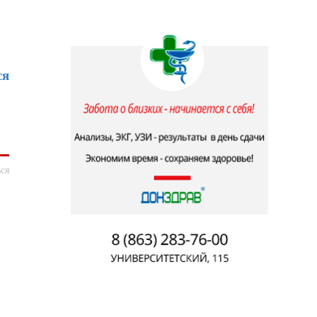
ся
ся