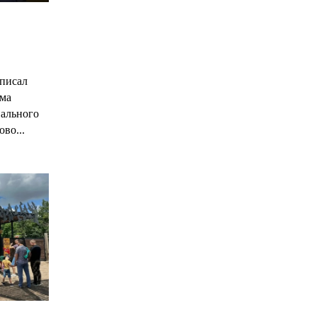
С
писал
има
нального
ово...