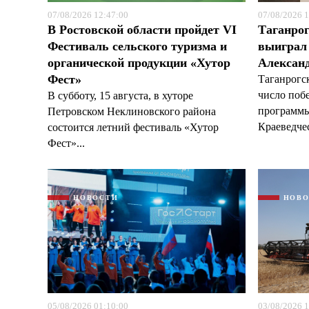
07/08/2026 12:47:00
07/08/2026 1
В Ростовской области пройдет VI
Таганрог
Фестиваль сельского туризма и
выиграл 
органической продукции «Хутор
Александ
Фест»
Таганрогс
число поб
В субботу, 15 августа, в хуторе
программы
Петровском Неклиновского района
Краеведчес
состоится летний фестиваль «Хутор
Фест»...
НОВОСТИ
НОВ
05/08/2026 01:10:00
03/08/2026 1