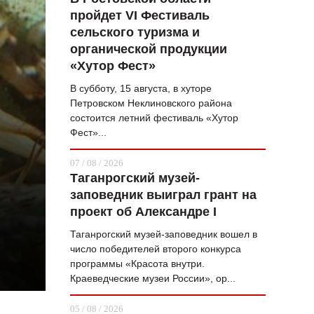
пройдет VI Фестиваль
ВОПРОС НЕДЕЛИ
сельского туризма и
ПРЕМЬЕРА
органической продукции
«Хутор Фест»
ТАМ И ТУТ
В субботу, 15 августа, в хуторе
СТИЛЬ ЖИЗНИ
Петровском Неклиновского района
состоится летний фестиваль «Хутор
ХАЙП
Фест»...
ЧЕЛОВЕК ОСОБЕННЫЙ
07 / 08 / 2026
Таганрогский музей-
КУЛЬТ ЕДЫ
заповедник выиграл грант на
АФИША
проект об Александре I
Таганрогский музей-заповедник вошел в
ЖУРНАЛ
число победителей второго конкурса
программы «Красота внутри.
Краеведческие музеи России», ор...
05 / 08 / 2026