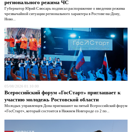
регионального режима ЧС
Губернатор Юрий Слюсарь подписал распоряжение о введении режима
чрезвычайной ситуации регионального характера в Ростове-на-Дону,
Ново...
НОВОСТИ
05/08/2026 01:10:00
Всероссийский форум «ГосСтарт» приглашает к
Я согласен с
политикой конфиденциальности и
участию молодежь Ростовской области
защиты информации*
Я согласен с
политикой конфиденциальности и
Молодых управленцев Дона приглашают на пятый Всероссийский форум
защиты информации*
«ГосСтарт», который состоится в Нижнем Новгороде со 2 по...
НОВОСТИ