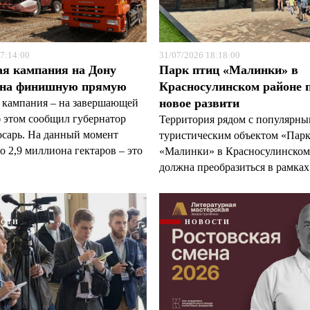
7:14:00
31/07/2026 18:18:00
ая кампания на Дону
Парк птиц «Малинки» в
 на финишную прямую
Красносулинском районе 
новое развити
 кампания – на завершающей
б этом сообщил губернатор
Территория рядом с популярн
арь. На данный момент
туристическим объектом «Пар
 2,9 миллиона гектаров – это
«Малинки» в Красносулинском
должна преобразиться в рамках 
ОСТИ
НОВОСТИ