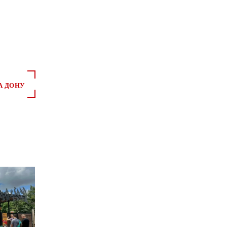
А ДОНУ
*
*