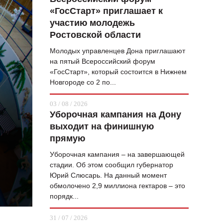
«ГосСтарт» приглашает к
ВОПРОС НЕДЕЛИ
участию молодежь
ПРЕМЬЕРА
Ростовской области
ТАМ И ТУТ
Молодых управленцев Дона приглашают
на пятый Всероссийский форум
СТИЛЬ ЖИЗНИ
«ГосСтарт», который состоится в Нижнем
Новгороде со 2 по...
ХАЙП
03 / 08 / 2026
ЧЕЛОВЕК ОСОБЕННЫЙ
Уборочная кампания на Дону
выходит на финишную
КУЛЬТ ЕДЫ
прямую
АФИША
Уборочная кампания – на завершающей
стадии. Об этом сообщил губернатор
ЖУРНАЛ
Юрий Слюсарь. На данный момент
обмолочено 2,9 миллиона гектаров – это
порядк...
31 / 07 / 2026