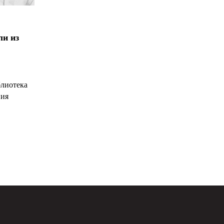
ли из
блиотека
ния