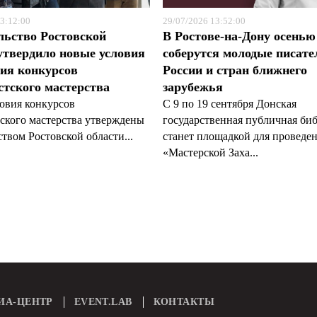
3:12:00
29/07/2026 13:52:00
льство Ростовской
В Ростове-на-Дону осенью
утвердило новые условия
соберутся молодые писате
ия конкурсов
России и стран ближнего
тского мастерства
зарубежья
овия конкурсов
С 9 по 19 сентября Донская
ского мастерства утверждены
государственная публичная би
твом Ростовской области...
станет площадкой для проведе
«Мастерской Заха...
ИА-ЦЕНТР
EVENT.LAB
КОНТАКТЫ