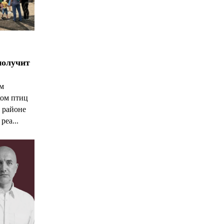
получит
ым
ком птиц
 районе
реа...