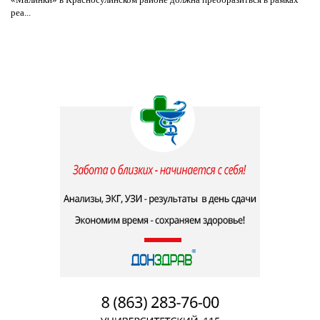
реа...