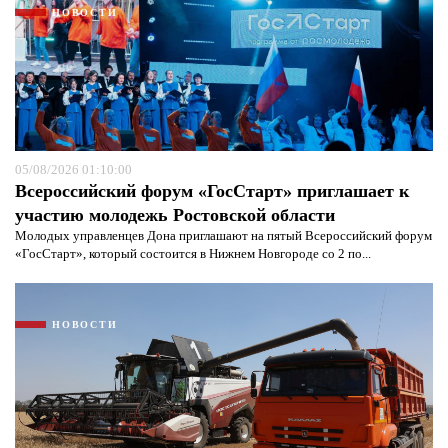
НОВОСТИ
Я согласен с
политикой конфиденциальности и
защиты информации*
Я согласен с
политикой конфиденциальности и
защиты информации*
05/08/2026 01:10:00
Всероссийский форум «ГосСтарт» приглашает к
участию молодежь Ростовской области
Молодых управленцев Дона приглашают на пятый Всероссийский форум
«ГосСтарт», который состоится в Нижнем Новгороде со 2 по...
НОВОСТИ