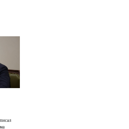
*
*
С
писал
има