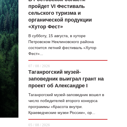
пройдет VI Фестиваль
ВОПРОС НЕДЕЛИ
сельского туризма и
ПРЕМЬЕРА
органической продукции
«Хутор Фест»
ТАМ И ТУТ
В субботу, 15 августа, в хуторе
СТИЛЬ ЖИЗНИ
Петровском Неклиновского района
состоится летний фестиваль «Хутор
ХАЙП
Фест»...
ЧЕЛОВЕК ОСОБЕННЫЙ
07 / 08 / 2026
Таганрогский музей-
КУЛЬТ ЕДЫ
заповедник выиграл грант на
АФИША
проект об Александре I
Таганрогский музей-заповедник вошел в
ЖУРНАЛ
число победителей второго конкурса
программы «Красота внутри.
Краеведческие музеи России», ор...
05 / 08 / 2026