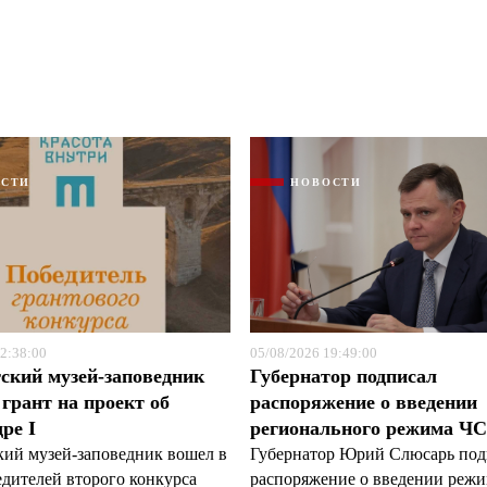
ОСТИ
НОВОСТИ
Я согласен с
Я согласен с
политикой конфиденциальности и защиты информации
политикой конфиденциальности и защиты информации
2:38:00
05/08/2026 19:49:00
ский музей-заповедник
Губернатор подписал
грант на проект об
распоряжение о введении
ре I
регионального режима Ч
кий музей-заповедник вошел в
Губернатор Юрий Слюсарь под
едителей второго конкурса
распоряжение о введении реж