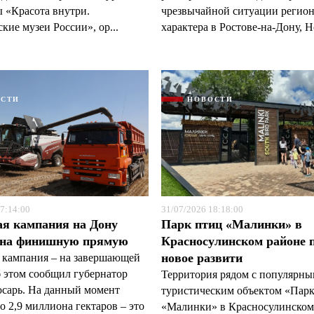
 «Красота внутри.
чрезвычайной ситуации регио
кие музеи России», ор...
характера в Ростове-на-Дону, Н
ОСТИ
НОВОСТИ
7:14:00
31/07/2026 18:18:00
ая кампания на Дону
Парк птиц «Малинки» в
 на финишную прямую
Красносулинском районе 
новое развити
 кампания – на завершающей
б этом сообщил губернатор
Территория рядом с популярн
арь. На данный момент
туристическим объектом «Пар
 2,9 миллиона гектаров – это
«Малинки» в Красносулинском