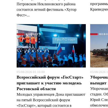
программы
Петровском Неклиновского района
Краеведчес
состоится летний фестиваль «Хутор
Фест»...
НОВОСТИ
НОВ
05/08/2026 01:10:00
03/08/2026 1
Всероссийский форум «ГосСтарт»
Уборочн
приглашает к участию молодежь
выходит
Ростовской области
Уборочная
стадии. О
Молодых управленцев Дона приглашают
Юрий Слюс
на пятый Всероссийский форум
обмолочено
«ГосСтарт», который состоится в