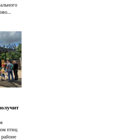
нального
ово...
получит
ым
ком птиц
 районе