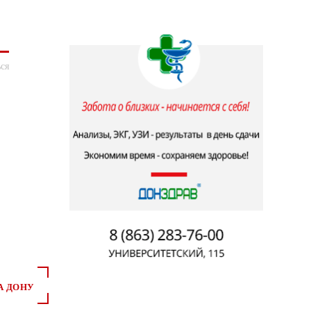
ся
А ДОНУ