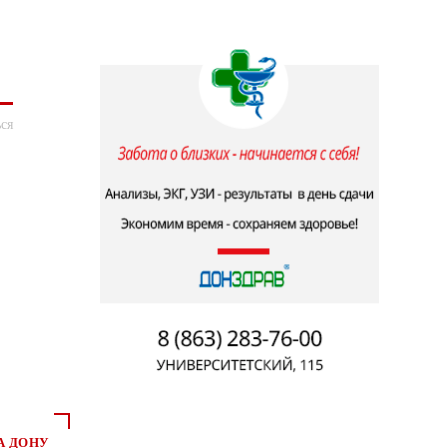
ся
А ДОНУ