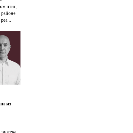
ком птиц
 районе
реа...
ли из
блиотека