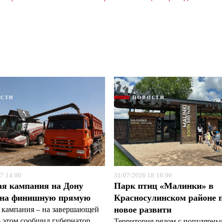
ОСТИ
НОВОСТИ
Я согласен с
Я согласен с
политикой конфиденциальности и защиты информации
политикой конфиденциальности и защиты информации
7:14:00
31/07/2026 18:18:00
ая кампания на Дону
Парк птиц «Малинки» в
 на финишную прямую
Красносулинском районе 
новое развити
 кампания – на завершающей
б этом сообщил губернатор
Территория рядом с популярн