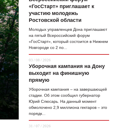
«ГосСтарт» приглашает к
ВОПРОС НЕДЕЛИ
участию молодежь
ПРЕМЬЕРА
Ростовской области
ТАМ И ТУТ
Молодых управленцев Дона приглашают
на пятый Всероссийский форум
СТИЛЬ ЖИЗНИ
«ГосСтарт», который состоится в Нижнем
Новгороде со 2 по...
ХАЙП
03 / 08 / 2026
ЧЕЛОВЕК ОСОБЕННЫЙ
Уборочная кампания на Дону
выходит на финишную
КУЛЬТ ЕДЫ
прямую
АФИША
Уборочная кампания – на завершающей
стадии. Об этом сообщил губернатор
ЖУРНАЛ
Юрий Слюсарь. На данный момент
обмолочено 2,9 миллиона гектаров – это
порядк...
31 / 07 / 2026