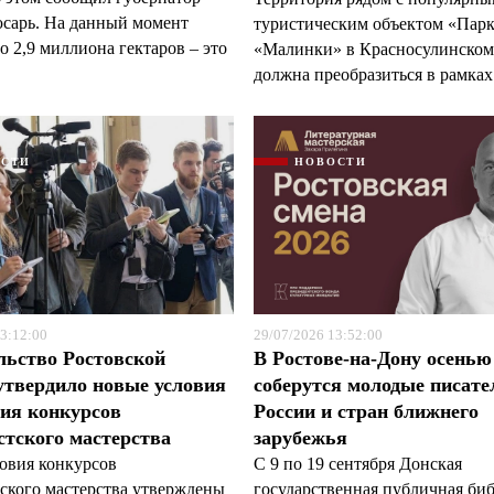
арь. На данный момент
туристическим объектом «Пар
 2,9 миллиона гектаров – это
«Малинки» в Красносулинском
должна преобразиться в рамках 
ОСТИ
НОВОСТИ
3:12:00
29/07/2026 13:52:00
льство Ростовской
В Ростове-на-Дону осенью
утвердило новые условия
соберутся молодые писате
ия конкурсов
России и стран ближнего
тского мастерства
зарубежья
овия конкурсов
С 9 по 19 сентября Донская
ского мастерства утверждены
государственная публичная би