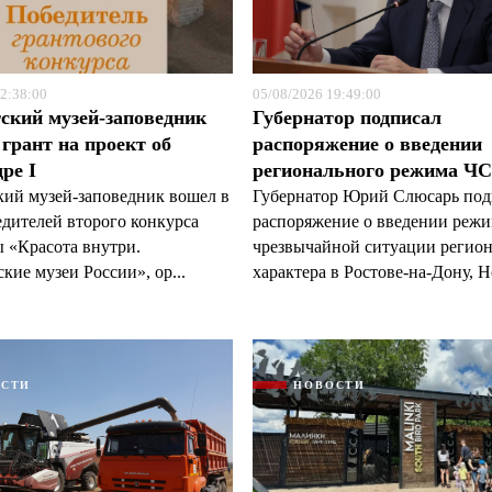
2:38:00
05/08/2026 19:49:00
ский музей-заповедник
Губернатор подписал
грант на проект об
распоряжение о введении
ре I
регионального режима Ч
кий музей-заповедник вошел в
Губернатор Юрий Слюсарь под
едителей второго конкурса
распоряжение о введении реж
 «Красота внутри.
чрезвычайной ситуации регио
кие музеи России», ор...
характера в Ростове-на-Дону, Н
ОСТИ
НОВОСТИ