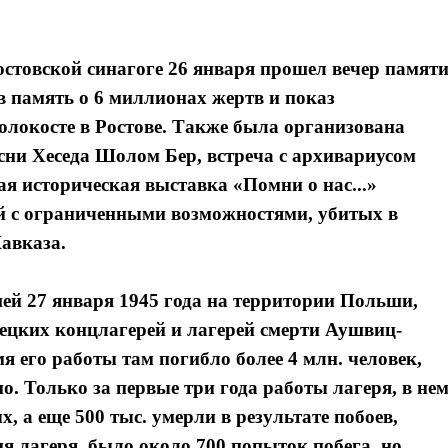
стовской синагоге 26 января прошел вечер памяти
 в память о 6 миллионах жертв и показ
локосте в Ростове. Также была организована
сни Хеседа Шолом Бер, встреча с архивариусом
я историческая выставка «Помни о нас...»
й с ограниченными возможностями, убитых в
авказа.
ей 27 января 1945 года на территории Польши,
мецких концлагерей и лагерей смерти Аушвиц-
я его работы там погибло более 4 млн. человек,
о. Только за первые три года работы лагеря, в не
 а еще 500 тыс. умерли в результате побоев,
ия лагеря, было около 700 попыток побега, но,