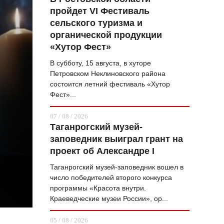
пройдет VI Фестиваль
ВОПРОС НЕДЕЛИ
сельского туризма и
ПРЕМЬЕРА
органической продукции
«Хутор Фест»
ТАМ И ТУТ
В субботу, 15 августа, в хуторе
СТИЛЬ ЖИЗНИ
Петровском Неклиновского района
состоится летний фестиваль «Хутор
ХАЙП
Фест»...
ЧЕЛОВЕК ОСОБЕННЫЙ
07 / 08 / 2026
Таганрогский музей-
КУЛЬТ ЕДЫ
заповедник выиграл грант на
АФИША
проект об Александре I
Таганрогский музей-заповедник вошел в
ЖУРНАЛ
число победителей второго конкурса
программы «Красота внутри.
Краеведческие музеи России», ор...
05 / 08 / 2026