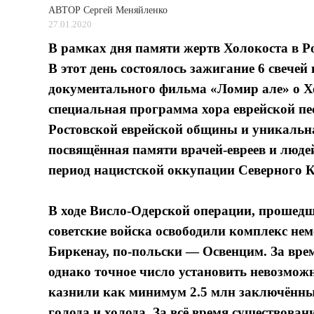
АВТОР
Сергей Меняйленко
27.01.2020
В рамках дня памяти жертв Холокоста в Ро
В этот день состоялось зажигание 6 свечей
документального фильма «Ломир але» о Хо
специальная программа хора еврейской пе
Ростовской еврейской общины и уникальна
посвящённая памяти врачей-евреев и люде
период нацистской оккупации Северного К
В ходе Висло-Одерской операции, прошедш
советские войска освободили комплекс не
Биркенау, по-польски — Освенцим. За врем
однако точное число установить невозможн
казнили как минимум 2.5 млн заключённых,
голода и холода. За всё время существован