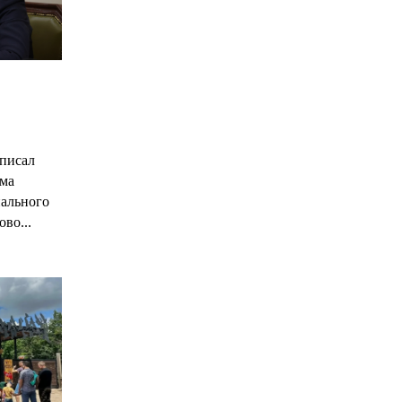
С
писал
има
нального
ово...