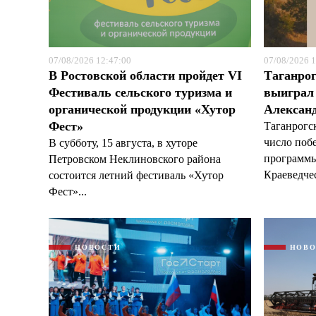
07/08/2026 12:47:00
07/08/2026 1
В Ростовской области пройдет VI
Таганрог
Фестиваль сельского туризма и
выиграл 
органической продукции «Хутор
Александ
Фест»
Таганрогс
число поб
В субботу, 15 августа, в хуторе
программы
Петровском Неклиновского района
Краеведчес
состоится летний фестиваль «Хутор
Фест»...
НОВОСТИ
НОВ