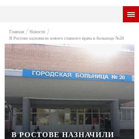
ГОРОДСКОЙ ПОРТАЛ
Главная
Новости
В Ростове назначили нового главного врача в больнице №20
НОВОСТИ
ВОПРОС НЕДЕЛИ
ПРЕМЬЕРА
ТАМ И ТУТ
СТИЛЬ ЖИЗНИ
ХАЙП
ЧЕЛОВЕК ОСОБЕННЫЙ
КУЛЬТ ЕДЫ
В РОСТОВЕ НАЗНАЧИЛИ
АФИША