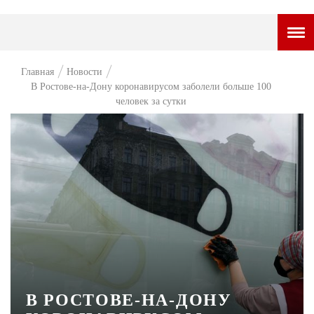
ГОРОДСКОЙ ПОРТАЛ
Главная
Новости
В Ростове-на-Дону коронавирусом заболели больше 100
НОВОСТИ
человек за сутки
ВОПРОС НЕДЕЛИ
ПРЕМЬЕРА
ТАМ И ТУТ
СТИЛЬ ЖИЗНИ
ХАЙП
ЧЕЛОВЕК ОСОБЕННЫЙ
КУЛЬТ ЕДЫ
В РОСТОВЕ-НА-ДОНУ
АФИША