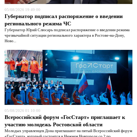
05/08/2026 19:49:00
Губернатор подписал распоряжение о введении
регионального режима ЧС
Губернатор Юрий Слюсарь подписал распоряжение о введении режима
чрезвычайной ситуации регионального характера в Ростове-на-Дону,
Ново...
НОВОСТИ
05/08/2026 01:10:00
Я согласен с
политикой конфиденциальности и
Всероссийский форум «ГосСтарт» приглашает к
защиты информации*
Я согласен с
политикой конфиденциальности и
защиты информации*
участию молодежь Ростовской области
Молодых управленцев Дона приглашают на пятый Всероссийский форум
«ГосСтарт», который состоится в Нижнем Новгороде со 2 по...