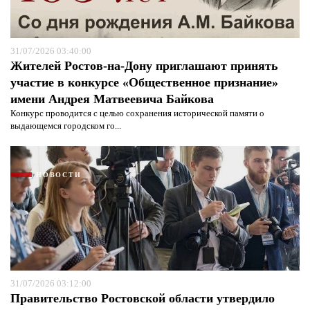
Я согласен с
политикой конфиденциальности и
защиты информации*
Я согласен с
политикой конфиденциальности и
защиты информации*
31/07/2026 03:40:00
Жителей Ростов-на-Дону приглашают принять
участие в конкурсе «Общественное признание»
имени Андрея Матвеевича Байкова
Конкурс проводится с целью сохранения исторической памяти о
выдающемся городском го...
НОВОСТИ
31/07/2026 03:12:00
Правительство Ростовской области утвердило