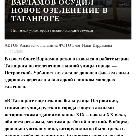
ВАРЛАМОВ ОСУДИЛ
НОВОЕ ОЗЕЛЕНЕНИЕ В
ЖУРНАЛ
ТАГАНРОГЕ
На главной улице города высадили молодые саженцы
АВТОР
Анастасия Талызина ФОТО Блог Ильи Вардамова
24.11.2020
В своем блоге Варламов резко отозвался о работе мэрии
Таганрога по озеленению главной улицы города —
Петровской. Урбанист остался не доволен фактом спила
здоровых деревьев и высадкой слишком молодых
саженцев.
«В Таганроге еще недавно была улица Петровская,
типичная улица русского города с двухэтажными
историческими зданиями конца XIX – начала XX века,
обилием рекламы, местами разбитой плиткой. В общем,
довольно уютная улица, которую можно было сделать
лучше, особо не напрягаясь (например, ввести дизайн-